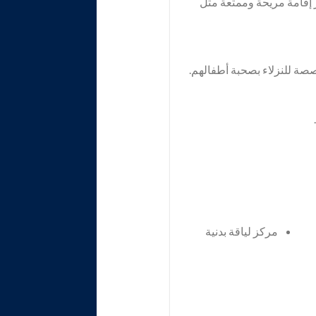
عة توفر إقامة مريحة وممتعة مثل
صة للنزلاء بصحبة أطفالهم.
مركز لياقة بدنية