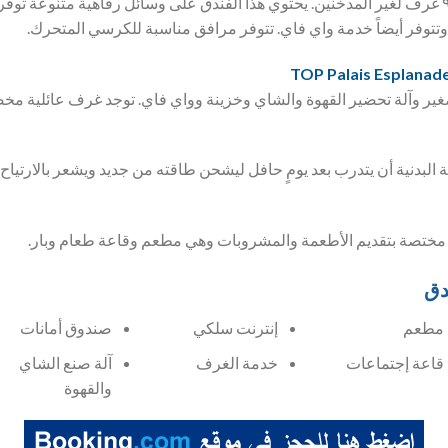
يستطيع الضيوف المبيت في ٩ غرف لغير المدخنين. يحتوي هذا الفندق على وسائل رفاهية متنو
توفر أيضاً خدمة واي فاي. تتوفر مرافق مناسبة للكرسي المتحرك.
ير وآلة تحضير القهوة والشاي وخزينة وواي فاي. توجد غرف عائلية مخص
ة البدنية أن يتدرب بعد يومٍ حافل ليشحن طاقته من جديد ويشعر بالارتياح.
ق مختصة بتقديم الأطعمة والمشروبات وهي مطعم وقاعة طعام وبار.
دق
مطعم
إنترنت سلكي
صندوق أمانات
قاعة إجتماعات
خدمة الغرف
آلة صنع الشاي
والقهوة