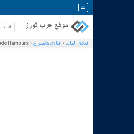
Skip
to
content
فنادق المانيا
>
فنادق هامبورغ
>
nade Hamburg