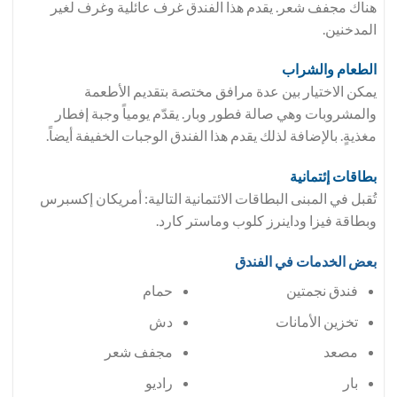
هناك مجفف شعر. يقدم هذا الفندق غرف عائلية وغرف لغير
المدخنين.
الطعام والشراب
يمكن الاختيار بين عدة مرافق مختصة بتقديم الأطعمة
والمشروبات وهي صالة فطور وبار. يقدّم يومياً وجبة إفطار
مغذيةٍ. بالإضافة لذلك يقدم هذا الفندق الوجبات الخفيفة أيضاً.
بطاقات إئتمانية
تُقبل في المبنى البطاقات الائتمانية التالية: أمريكان إكسبرس
وبطاقة فيزا وداينرز كلوب وماستر كارد.
بعض الخدمات في الفندق
فندق نجمتين
حمام
تخزين الأمانات
دش
مصعد
مجفف شعر
بار
راديو