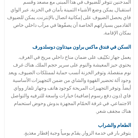
المدخنين تتوفر للضيوف في هذا المبنى مع مصعد وقسم
استقبال. يمكن وضع الأشياء الثمينة بأمان في الخزنة. عبر الواي
فاي يحصل الضيوف على إمكانية اتصال بالإنترنت. يمكن للضيوف
القادمين بسياراتهم الخاصة أن يصفّوها في مرآب داخلي خاص
بمكان الإقامة.
السكن في فندق
ماكس براون ميدتاون دوسلدورف
يعمل جهاز تكيّيف على ضمان مناخ داخلي مريح في الغرف.
يحتوي حيز المعيشة والنوم على سرير حجم الملك. هناك غرف
نوم منفصلة. وتوفر الخزنة أنسب حماية لممتلكات الضيوف. ويعد
وجود آلة تحضير القهوة والشاي من ضمن التجهيزات الأساسية
أيضاً. وتوفر التجهيزات المريحة كوجود هاتف وجهاز تلفاز وواي
فاي (دون دفع رسوم إضافية) خيارات واسعة للترفيه والتواصل
الاجتماعي. في غرفة الحمّام المجهزة بدوش وحوض استحمام
هناك مجفف شعر.
الطعام والشراب
يتوفر بار في خدمة الزوار. يقدّم يومياً وجبة إفطار مغذيةٍ.