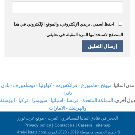
احفظ اسمي، بريدي الإلكتروني، والموقع الإلكتروني في هذا
المتصفح لاستخدامها المرة المقبلة في تعليقي.
مدن المانيا:
ميونخ
-
هامبورغ
-
فرانكفورت
-
كولونيا
-
دوسلدورف
-
بادن
بادن
دول أخرى:
المملكة المتحدة
-
فرنسا
-
اسبانيا
-
سويسرا
-
تركيا
-
البوسنة
والهرسك
-
الامارات
الحجز في فنادق المانيا للمسافرون العرب - موقع عرب تورز
Privacy policy |
Contact us
|
Careers
|
sitemap
© جميع الحقوق محفوظة 2019 - 2020 لموقع Arab-Hotels.com .