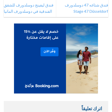
فندق شتاغه 47 دوسلدورف
فندق ليفينج دوسلدورف للشقق
Stage 47 Düsseldorf
الفندقية في دوسلدورف المانيا
اترك تعليقاً