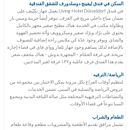
السكن في فندق ليفينج دوسلدورف للشقق الفندقية
في فندق Living Hotel Düsseldorf يعمل جهاز تكيّيف على
ضمان مناخ داخلي مريح في الغرف. تتوفر أيضاً خزينة وميني بار
وطاولة مكتب في الخدمة. هناك مطبخ صغير مجهز بالكامل
يحتوي على برّاد وبرّاد صغير وميكروويف وآلة تحضير القهوة
والشاي. ويوفر وجود عدّة كي ملابس راحة إضافية للضيوف.
بالإضافة لذلك يساهم وجود جهاز تلفاز وواي فاي في قضاء إجازة
مريحة. في غرفة الحمّام – المجهزة بدوش – هناك مجفف شعر.
يقدم هذا الفندق غرف عائلية و١٣٢ غرفة لغير المدخنين.
الرياضة/ الترفيه
لتنظيم أوقات الفراغ بكل مرونة يمكن الاختيار بين مجموعة من
عروض الرياضة والتسلية في المبنى. تضمن الخدمات
والنشاطات الترفيهية المختلفة مثل صالة اللياقة البدنية ومجمع
السبا تنوعاً في قضاء الأوقات.
الطعام والشراب
تشمل مرافق تقديم الأطعمة والمشروبات مطعم وقاعة طعام