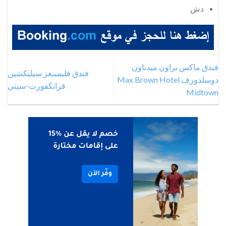
دش
فندق ماكس براون ميدتاون
فندق فليمينغز سيليكشين
دوسلدورف Max Brown Hotel
فرانكفورت-سيتي
Midtown