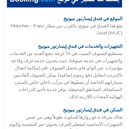
الموقع في فندق
إيسارتور ميونيخ
يقع هذا الفندق في ميونخ، بالقرب من مطار München – Franz
Josef (MUC).
التجهيزات والخدمات في فندق
إيسارتور ميونيخ
يستطيع الضيوف المبيت في ٦٨ غرفة. نضع العديد من الخدمات
والتجهيزات في خدمة ضيوفنا، حيث يجدون خدمة غرف وقاعة
مؤتمرات. عبر الواي فاي يحصل الضيوف على إمكانية اتصال
بالإنترنت (مقابل دفع رسوم إضافية). يمكن للضيوف القادمين
بسياراتهم الخاصة أن يصفّوها في مرآب داخلي خاص بالمبنى.
لاستكشاف المناطق المحيطة، توفر خدمة تأجير الدراجات
الهوائية المعدات اللازمة لذلك.
السكن في فندق
إيسارتور ميونيخ
هناك شرفة تدعو زوارها للمكوث طويلاً وهي من ضمن
التجهيزات الأساسية لمعظم الغرف. يحتوي حيز المعيشة والنوم