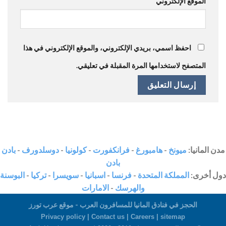
الموقع الإلكتروني
احفظ اسمي، بريدي الإلكتروني، والموقع الإلكتروني في هذا
المتصفح لاستخدامها المرة المقبلة في تعليقي.
مدن المانيا:
ميونخ
-
هامبورغ
-
فرانكفورت
-
كولونيا
-
دوسلدورف
-
بادن
بادن
دول أخرى:
المملكة المتحدة
-
فرنسا
-
اسبانيا
-
سويسرا
-
تركيا
-
البوسنة
والهرسك
-
الامارات
الحجز في فنادق المانيا للمسافرون العرب - موقع عرب تورز
Privacy policy |
Contact us
|
Careers
|
sitemap