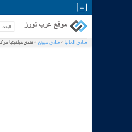
Skip
to
content
فنادق المانيا
>
فنادق ميونخ
>
فندق هيلفيتيا مركز مدينة ميونيخ re