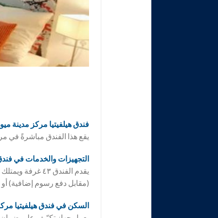
فندق هيلفيتيا مركز مدينة ميونيخ ia München City Centre
يقع هذا الفندق مباشرةً في مر
التجهيزات والخدمات في فند
يقدم الفندق ٤٣ 
(مقابل دفع رسوم إضافية) أو 
السكن في فندق
هيلفيتيا مرك
يعمل جهاز تكيّيف على ضمان 