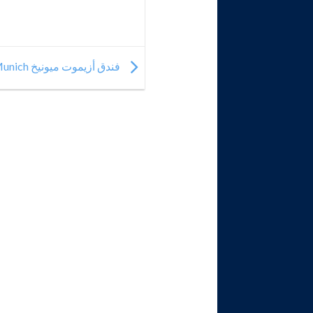
فندق أزيموت ميونيخ AZIMUT Hotel Munich