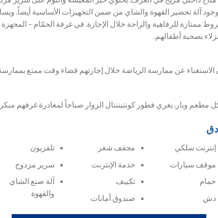
 وجود آلة تحضير القهوة والشاي من ضمن التجهيزات الأساسية أيضاً. ويس
روط ممتازة للرفاهية والراحة خلال الإجازة. في غرفة الحمّام – المجه
لاء بصحبة أطفالهم.
ون الاستغناء عن ممارسة الرياضة خلال إجازتهم قضاء وقت ممتع بممارس
مطعم وبار. يغري فطور كونتيننتال الزوار صباحاً لمغادرة غرفهم مبكراً
دق
إنترنت سلكي
مجفف شعر
تلفزيون
موقف سيارات
خدمة الإنترنت
سرير مزدوج
حمام
تكييف
آلة صنع الشاي
والقهوة
دش
صندوق أمانات