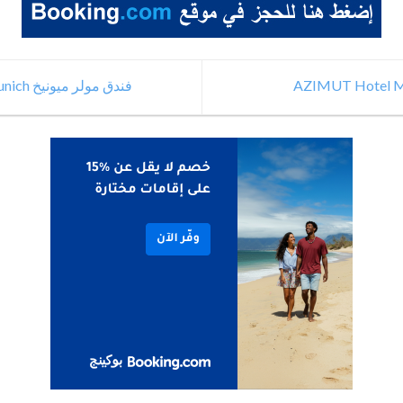
فندق مولر ميونيخ Hotelmüller München Munich