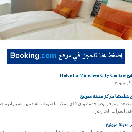
Helvet
كز ميونخ.
ق
هيلفيتيا مركز مدينة ميونيخ
غرفة ويمتلك مصعد. وتتوفر أيضاً خدمة واي فاي. يمكن للضيوف القادمين بسياراتهم
في المرآب الخارجي.
ز مدينة ميونيخ
مناخ داخلي مريح في الغرف. يحتوي حيز المعيشة والنوم على سرير مز