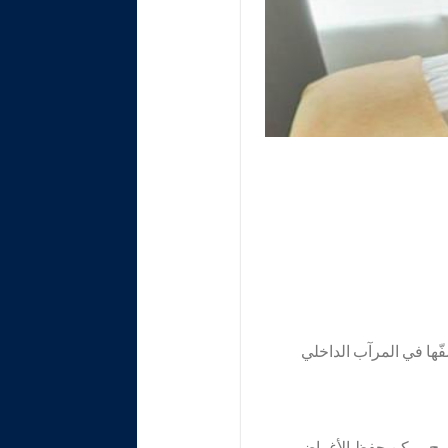
 صفّها في المرآب الداخلي
دوج. يمكن حفظ الأغراض