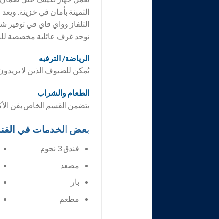
الثمينة بأمان في خزينة. ويعد
التلفاز وواي فاي في توفير ش
توجد غرف عائلية مخصصة للنز
الرياضة/ الترفيه
يُمكن للضيوف الذين لا يريد
الطعام والشراب
يتضمن القسم الخاص بفن الأكل 
بعض الخدمات في الفن
فندق 3 نجوم
مصعد
بار
مطعم