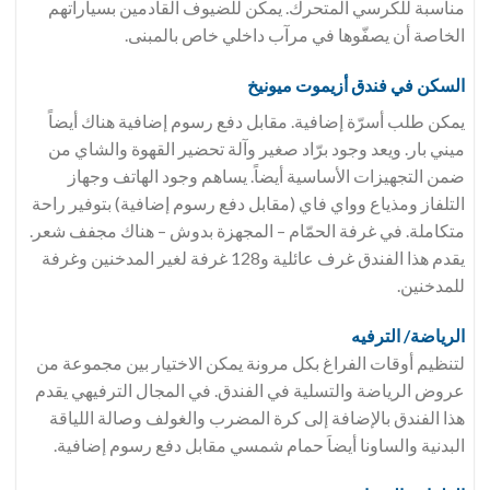
مناسبة للكرسي المتحرك. يمكن للضيوف القادمين بسياراتهم
الخاصة أن يصفّوها في مرآب داخلي خاص بالمبنى.
السكن في فندق
أزيموت ميونيخ
يمكن طلب أسرّة إضافية. مقابل دفع رسوم إضافية هناك أيضاً
ميني بار. ويعد وجود برّاد صغير وآلة تحضير القهوة والشاي من
ضمن التجهيزات الأساسية أيضاً. يساهم وجود الهاتف وجهاز
التلفاز ومذياع وواي فاي (مقابل دفع رسوم إضافية) بتوفير راحة
متكاملة. في غرفة الحمّام – المجهزة بدوش – هناك مجفف شعر.
يقدم هذا الفندق غرف عائلية و128 غرفة لغير المدخنين وغرفة
للمدخنين.
الرياضة/ الترفيه
لتنظيم أوقات الفراغ بكل مرونة يمكن الاختيار بين مجموعة من
عروض الرياضة والتسلية في الفندق. في المجال الترفيهي يقدم
هذا الفندق بالإضافة إلى كرة المضرب والغولف وصالة اللياقة
البدنية والساونا أيضاَ حمام شمسي مقابل دفع رسوم إضافية.