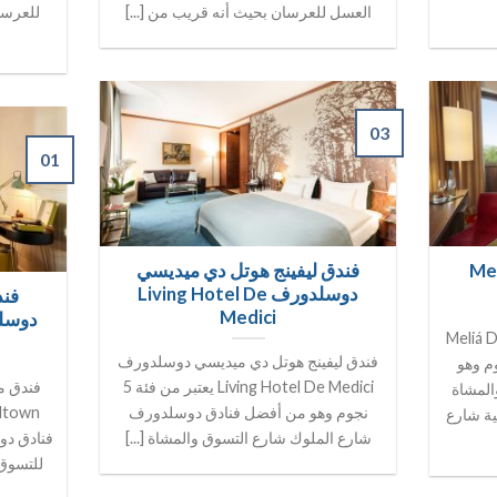
العسل للعرسان بحيث أنه قريب من [...]
للعرسا
03
01
دوسلدورف Meliá
فندق ليفينج هوتل دي ميديسي
دوسلدورف Living Hotel De
فند
Medici
Meliá Düsseldor
فندق ليفينج هوتل دي ميديسي دوسلدورف
فندق من فئة 4 نجوم وهو
Living Hotel De Medici يعتبر من فئة 5
فندق م
المشاة
نجوم وهو من أفضل فنادق دوسلدورف
ة شارع
شارع الملوك شارع التسوق والمشاة [...]
فنادق دو
للتسوق 