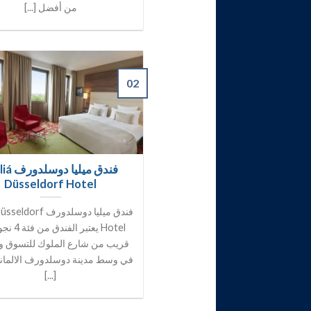
من أفضل [...]
02
فندق ميليا 
Düsseldorf Hotel
فندق ميليا دوسلدورف f
Hotel يعتبر ال
قريب من شارع الملوك للتسوق و
في وسط مدينة دوسلدورف الالماني
[...]