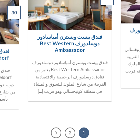
30
دورف
فندق بيست ويسترن أمباسادور
دوسلدورف Best Western
نيغسالي
Ambassador
فندق
لقريبة
dorf
فندق بيست ويسترن أمباسادور دوسلدورف
لملوك
Best Western Ambassador يعتبر من
نه قريب
فنادق دوسلدورف الرخيصة والاقتصادية
القريبة من شارع الملوك للتسوق والمشاة
دوسلدور
في منطقة كونيجسالي وهو قريب [...]
من شارع 
بأسم 
2
1