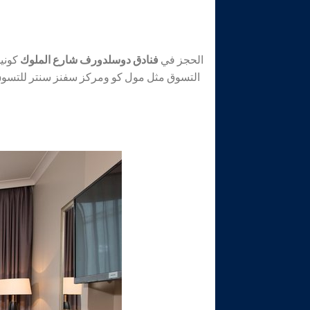
الحجز في
فنادق دوسلدورف شارع الملوك
كونيس
التسوق مثل مول كو ومركز سفنز سنتر للتسوق Sevens، عائلية مناسبة لسكن العوائل والازواج ولقضاء شهر العسل للعرسان الذين يرغبون بالاقامة في sallee