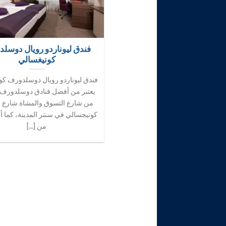
فندق ليوناردو رويال دوسل
كونيغسالي
فندق ليوناردو رويال دوسلدورف كو
يعتبر من أفضل فنادق دوسلدورف ا
من شارع التسوق والمشاة شارع ا
كونيجسالي في سنتر المدينة، كما أ
من [...]