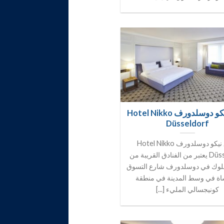
فندق نيكو دوسلدورف Hotel Nikko
Düsseldorf
فندق نيكو دوسلدورف Hotel Nikko
Düsseldorf يعتبر من الفنادق القريبة من
ملوك في دوسلدورف شارع التسوق
اة في وسط المدينة في منطقة
كونيجسالي المليء [...]