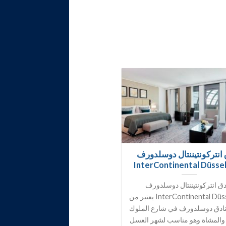
انتركونتيننتال دوسلدورف
InterContinental Düsse
ق انتركونتيننتال دوسلدورف
InterContinental Düsseldorf يعتبر من
ادق دوسلدورف في شارع الملوك
والمشاة وهو مناسب لشهر العسل