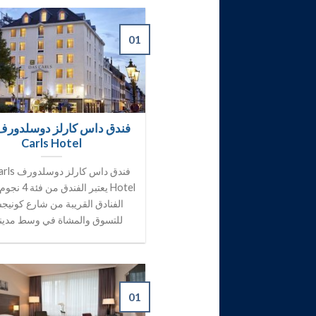
01
Carls Hotel
فندق داس كار
Hotel يعتبر الفن
الفنادق القريبة من شارع كونيج
للتسوق والمشاة في وسط مدينة [
01