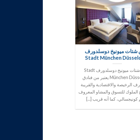
 شتات ميونيخ دوسلدورف
Stadt München Düssel
فندق شتات ميونيخ دوسلدورف Stadt
München Düsseldorf يعتبر من فنادق
ف الرخيصة والاقتصادية والقريبة
الملوك للتسوق والمشاو المعروف
كونيجسالي، كما أنه قريب [...]