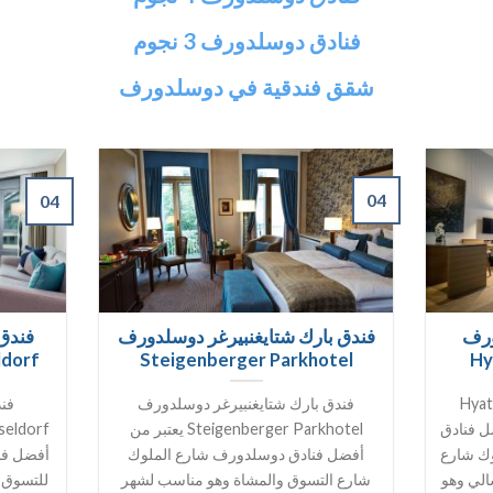
فنادق دوسلدورف 3 نجوم
شقق فندقية في دوسلدورف
04
04
ورف
فندق بارك شتايغنبيرغر دوسلدورف
فندق 
ldorf
Steigenberger Parkhotel
Hy
حياة هاوس دوسيلدورف Hyatt
فندق بارك شتايغنبيرغر دوسلدورف
فند
 من أفضل فنادق
Steigenberger Parkhotel يعتبر من
وك شارع
أفضل فنادق دوسلدورف شارع الملوك
أفضل فن
الي وهو
شارع التسوق والمشاة وهو مناسب لشهر
للتسوق 