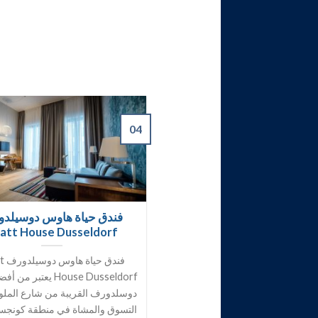
04
فندق حياة هاوس دوسيلد
att House Dusseldorf
فندق 
House Dusseldorf يعتبر
دوسلدورف القريبة من شارع المل
التسوق والمشاة في منطقة كونجس