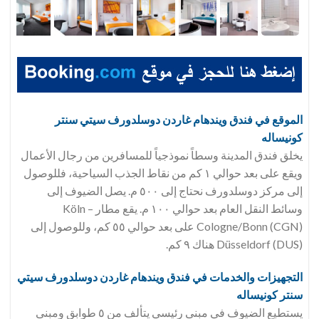
الموقع في فندق
ويندهام غاردن دوسلدورف سيتي سنتر
كونيساله
يخلق فندق المدينة وسطاً نموذجياً للمسافرين من رجال الأعمال
ويقع على بعد حوالي ١ كم من نقاط الجذب السياحية، فللوصول
إلى مركز دوسلدورف نحتاج إلى ٥٠٠ م. يصل الضيوف إلى
وسائط النقل العام بعد حوالي ١٠٠ م. يقع مطار Köln –
Cologne/Bonn (CGN) على بعد حوالي ٥٥ كم، وللوصول إلى
Düsseldorf (DUS) هناك ٩ كم.
التجهيزات والخدمات في فندق
ويندهام غاردن دوسلدورف سيتي
سنتر كونيساله
يستطيع الضيوف في مبنى رئيسي يتألف من ٥ طوابق ومبنى