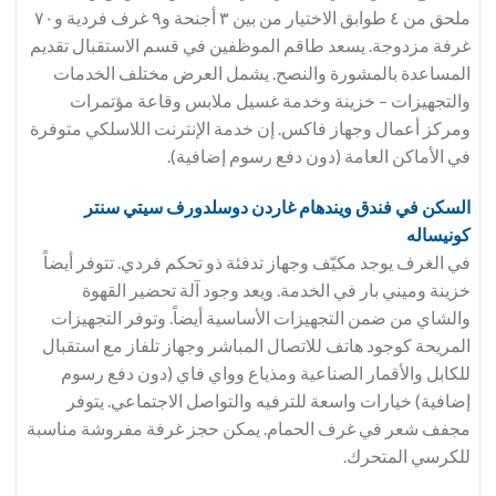
ملحق من ٤ طوابق الاختيار من بين ٣ أجنحة و٩ غرف فردية و٧٠
غرفة مزدوجة. يسعد طاقم الموظفين في قسم الاستقبال تقديم
المساعدة بالمشورة والنصح. يشمل العرض مختلف الخدمات
والتجهيزات – خزينة وخدمة غسيل ملابس وقاعة مؤتمرات
ومركز أعمال وجهاز فاكس. إن خدمة الإنترنت اللاسلكي متوفرة
في الأماكن العامة (دون دفع رسوم إضافية).
السكن في فندق
ويندهام غاردن دوسلدورف سيتي سنتر
كونيساله
في الغرف يوجد مكيّف وجهاز تدفئة ذو تحكم فردي. تتوفر أيضاً
خزينة وميني بار في الخدمة. ويعد وجود آلة تحضير القهوة
والشاي من ضمن التجهيزات الأساسية أيضاً. وتوفر التجهيزات
المريحة كوجود هاتف للاتصال المباشر وجهاز تلفاز مع استقبال
للكابل والأقمار الصناعية ومذياع وواي فاي (دون دفع رسوم
إضافية) خيارات واسعة للترفيه والتواصل الاجتماعي. يتوفر
مجفف شعر في غرف الحمام. يمكن حجز غرفة مفروشة مناسبة
للكرسي المتحرك.