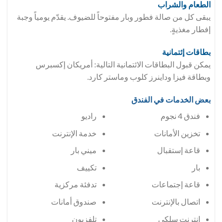
الطعام والشراب
يبقى كل من صالة فطور وبار مفتوحاً للضيوف. يقدّم يومياً وجبة
إفطار مغذيةٍ.
بطاقات إئتمانية
يمكن قبول البطاقات الائتمانية التالية: أمريكان إكسبرس
وبطاقة فيزا وداينرز كلوب وماستر كارد.
بعض الخدمات في الفندق
فندق 4 نجوم
راديو
تخزين الأمانات
خدمة الإنترنت
قاعة إستقبال
ميني بار
بار
تكييف
قاعة إجتماعات
تدفئة مركزية
اتصال بالإنترنت
صندوق أمانات
إنترنت سلكي
تلفزيون