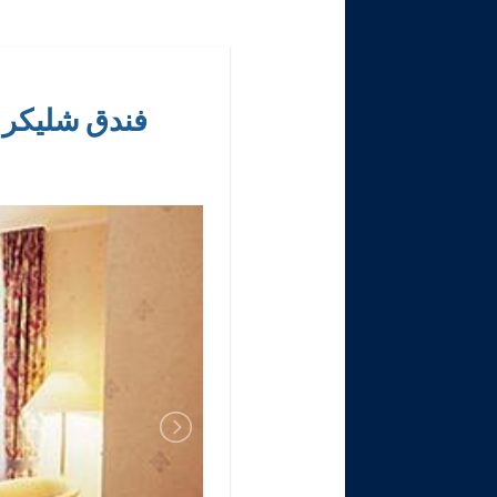
فندق شليكر ميونيخ enen Löwen Munich