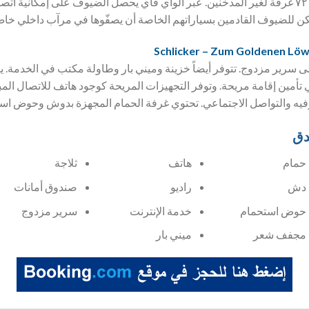
سيشعر الضيوف بالارتياح في ٧٢ غرفة لغير المدخنين. عبر الواي فاي يحصل الضيوف على إمكان
ن للضيوف القادمين بسياراتهم الخاصة أن يصفّوها في مرآب داخلي خاص
 سرير مزدوج. تتوفر أيضاً خزينة وميني بار وطاولة مكتب في الخدمة. يسا
 تأمين إقامة مريحة. وتوفر التجهيزات المريحة كوجود هاتف للاتصال الم
رفيه والتواصل الاجتماعي. تحتوي غرفة الحمام المجهزة بدوش وحوض 
دق
حمام
هاتف
ثلاجة
دش
راديو
صندوق أمانات
حوض استحمام
خدمة الإنترنت
سرير مزدوج
مجفف شعر
ميني بار