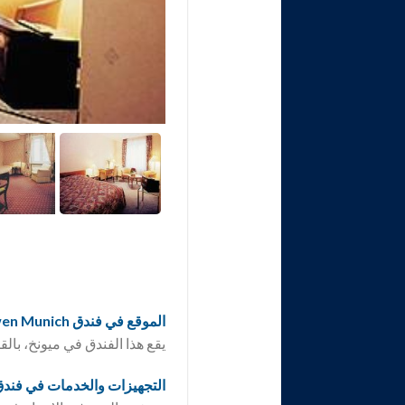
الموقع في فندق Schlicker – Zum Goldenen Löwen Munich
يقع هذا الفندق في ميونخ، بالقرب من مطار f (MUC
التجهيزات والخدمات في فندق licker – Zum Goldenen Löwen Munich