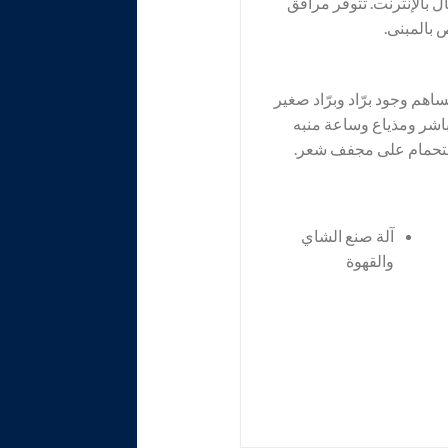
ية اتصال بالإنترنت. تتوفر مرافق
 بالمبنى.
هم وجود برّاد وبرّاد صغير
باشر ومذياع وساعة منبه
استحمام على مجفف شعر.
آلة صنع الشاي
والقهوة