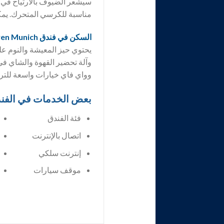
مناسبة للكرسي المتحرك. يمك
السكن في فندق Schlicker – Zum Goldenen Löwen Munich
يحتوي حيز المعيشة والنوم على
وآلة تحضير القهوة والشاي في
وواي فاي خيارات واسعة للت
بعض الخدمات في الفن
فئة الفندق
اتصال بالإنترنت
إنترنت سلكي
موقف سيارات