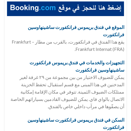
الموقع في فندق
بريموس فرانكفورت ساشينهاوسين
فرانكفورت
يقع هذا الفندق في فرانكفورت، بالقرب من مطار Frankfurt –
Frankfurt Internat (FRA).
التجهيزات والخدمات في فندق
بريموس فرانكفورت
ساشينهاوسين فرانكفورت
يمكن للضيوف الاختيار من بين مجموعة من ٢٩ غرفة لغير
المدخنين في هذا المبنى مع قسم استقبال. تحفظ الخزينة
ممتلكات الضيوف الثمينة. تتوفر في مكان الإقامة إمكانية
الاتصال بالواي فاي. يمكن للضيوف القادمين بسياراتهم الخاصة
أن يصفّوها في مرآب داخلي خاص بالفندق.
السكن في فندق
بريموس فرانكفورت ساشينهاوسين
فرانكفورت