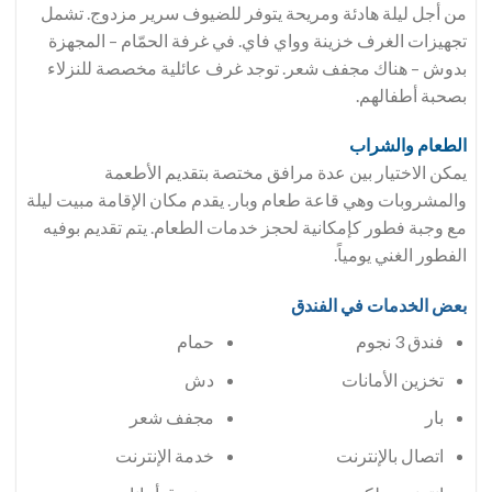
من أجل ليلة هادئة ومريحة يتوفر للضيوف سرير مزدوج. تشمل
تجهيزات الغرف خزينة وواي فاي. في غرفة الحمّام – المجهزة
بدوش – هناك مجفف شعر. توجد غرف عائلية مخصصة للنزلاء
بصحبة أطفالهم.
الطعام والشراب
يمكن الاختيار بين عدة مرافق مختصة بتقديم الأطعمة
والمشروبات وهي قاعة طعام وبار. يقدم مكان الإقامة مبيت ليلة
مع وجبة فطور كإمكانية لحجز خدمات الطعام. يتم تقديم بوفيه
الفطور الغني يومياً.
بعض الخدمات في الفندق
فندق 3 نجوم
حمام
تخزين الأمانات
دش
بار
مجفف شعر
اتصال بالإنترنت
خدمة الإنترنت