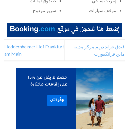
إنترنت سلكي
صندوق أمانات
موقف سيارات
سرير مزدوج
فندق غراند دريم مركز مدينة
Heddernheimer Hof Frankfurt
ماين فرانكفورت
am Main