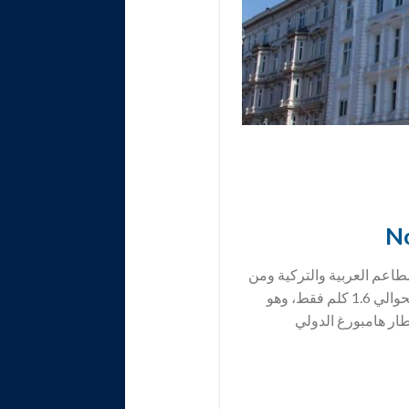
3 نجوم وبالتالي فهو قريب من المطاعم العربية والتركية ومن
المقاهي والمحلات التجارية العربية، وقريب أيضاً من شارع التسوق والمشاة نوير فال بحيث يبتعد عنه بحوالي 1.6 كلم فقط، وهو
لسكن بالقرب من شارع العرب، ويبتعد حوالي 9 كلم عن مطار هامبورغ الدولي