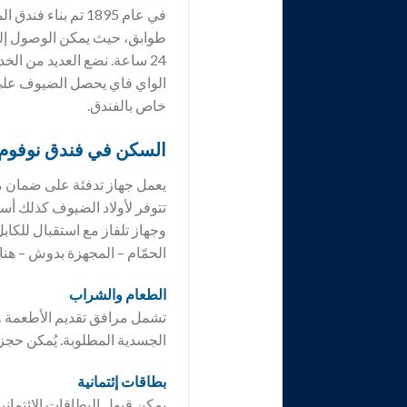
طوابق، حيث يمكن الوصول إلي
24 ساعة. نضع العديد من 
الواي فاي يحصل الضيوف على إ
خاص بالفندق.
السكن في فندق
نوفوم
يعمل جهاز تدفئة على ضمان م
تتوفر لأولاد الضيوف كذلك أس
وجهاز تلفاز مع استقبال للكاب
الحمّام – المجهزة بدوش – ه
الطعام والشراب
تشمل مرافق تقديم الأطعمة و
الجسدية المطلوبة. يُمكن حجز 
بطاقات إئتمانية
يمكن قبول البطاقات الائتمان