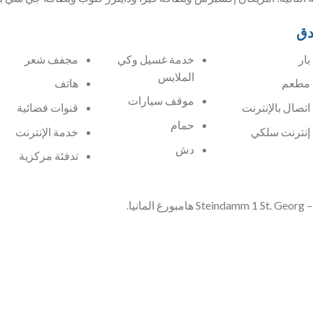
دق
بار
خدمة غسيل وكي
مجفف شعر
الملابس
مطعم
هاتف
موقف سيارات
اتصال بالإنترنت
قنوات فضائية
حمام
إنترنت سلكي
خدمة الإنترنت
دش
تدفئة مركزية
Steindamm 1  هامبورغ المانيا.