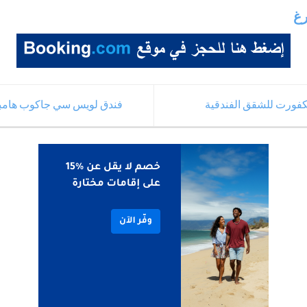
رغ
كفورت للشقق الفندقية
فندق لويس سي جاكوب هامبورغ Louis C. Jacob