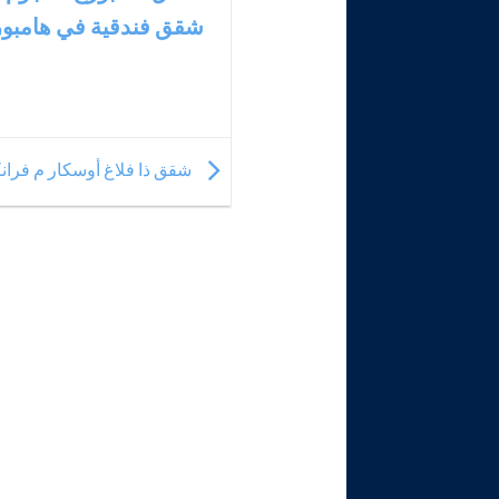
شقق فندقية في هامبو
شقق ذا فلاغ أوسكار م فران