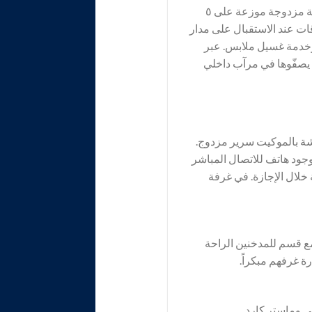
في عام 1895 تم بناء فندق المدينة. يقدم هذا الفندق 89 غرفة لغير المدخنين و13 غرفة فردية و58 غرفة مزدوجة موزعة على ٥
ت عند الاستقبال على مدار
وخدمة غسيل ملابس. عبر
 يصفّوها في مرآب داخلي
شة بالموكيت سرير مزدوج.
وجود هاتف للاتصال المباشر
 خلال الإجازة. في غرفة
ع قسم للمدخنين الراحة
ة غرفهم مبكراً.
ي وماستر كارد.