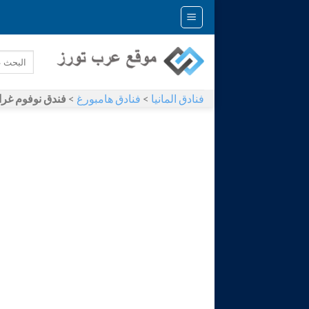
Skip
to
content
فنادق المانيا
>
فنادق هامبورغ
>
فندق نوفوم غراف مولتك ها