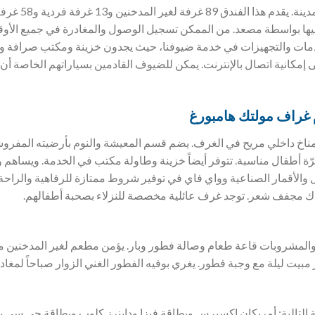
ها بواسطة مصعد. من الممكن تسجيل الوصول والمغادرة في جميع الأوقا
الخدمات والتجهيزات في خدمة ضيوفنا، حيث يجدون خزينة ومكتب صرافة 
مكانية اتصال بالإنترنت. يمكن للضيوف القادمين بسياراتهم الخاصة أن
 غراف مولتك هامبورغ
ناخ داخلي مريح في الغرف. يضم قسم المعيشة والنوم بأرضيته المفرو
رّة أطفال مناسبة. تتوفر أيضاً خزينة وطاولة مكتب في الخدمة. ويساهم 
ل والأقمار الصناعية وواي فاي في توفير شروط ممتازة للرفاهية والراحة
ناك مجفف شعر. توجد غرف عائلية مخصصة للنزلاء بصحبة أطفالهم.
المشروبات قاعة طعام وصالة فطور وبار. يؤمن مطعم لغير المدخنين م
مبيت ليلة مع وجبة فطور. يغري بوفيه الفطور الغني الزوار صباحاً لمغادر
ية التالية: أمريكان إكسبرس وبطاقة فيزا وداينرز كلوب وبطاقة جي سي ب