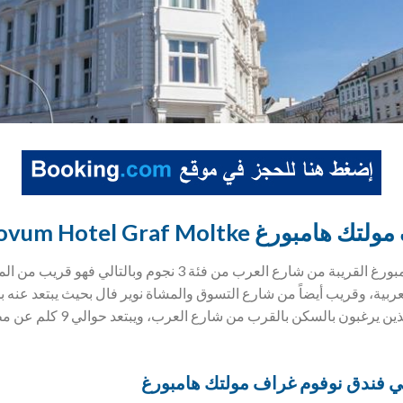
غ Novum Hotel Graf Moltke
يعتبر هذا الفندق من فنادق هامبورغ القريبة من شارع العرب من فئة 
مناسب للمسافرون العرب الذين يرغبون با
ي فندق
نوفوم غراف مولتك هامبورغ