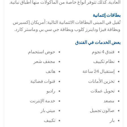
العادية. كذلك تتوفر أنواع خاصة من المأكولات منها أطباق نباتية.
بطاقات إئتمانية
تُقبل في المبنى البطاقات الائتمانية التالية: أمريكان إكسبرس
وبطاقة فيزا وداينرز كلوب وبطاقة جي سي بي وماستر كارد.
بعض الخدمات في الفندق
فندق 4 نجوم
حوض استحمام
مجفف شعر
إستقبال 24 ساعة
هاتف
تخزين الأمانات
قنوات فضائية
تحويل عملات
راديو
مصعد
خدمة الإنترنت
صالون تجميل
ميني بار
بار
تكييف