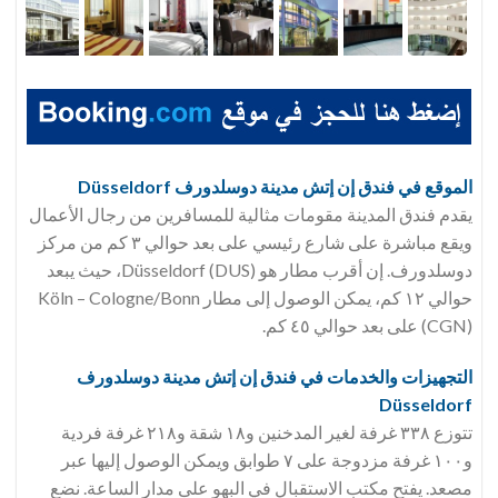
الموقع في فندق
إن إتش مدينة دوسلدورف
Düsseldorf
يقدم فندق المدينة مقومات مثالية للمسافرين من رجال الأعمال
ويقع مباشرة على شارع رئيسي على بعد حوالي ٣ كم من مركز
دوسلدورف. إن أقرب مطار هو Düsseldorf (DUS)، حيث يبعد
حوالي ١٢ كم، يمكن الوصول إلى مطار Köln – Cologne/Bonn
(CGN) على بعد حوالي ٤٥ كم.
التجهيزات والخدمات في فندق
إن إتش مدينة دوسلدورف
Düsseldorf
تتوزع ٣٣٨ غرفة لغير المدخنين و١٨ شقة و٢١٨ غرفة فردية
و١٠٠ غرفة مزدوجة على ٧ طوابق ويمكن الوصول إليها عبر
مصعد. يفتح مكتب الاستقبال في البهو على مدار الساعة. نضع