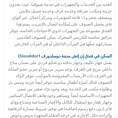
العديد من الخدمات والتجهيزات في خدمة ضيوفنا، حيث يجدون
خزينة ومكتب صرافة وخدمة غرف وخدمة غسيل ملابس
ومصفف شعر و١٤ قاعة للمؤتمرات ومركز أعمال. عبر الواي
فاي يحصل الضيوف على إمكانية اتصال بالإنترنت. يضم هذا
الفندق مجموعة من التجهيزات لذوي الاحتياجات الخاصة. تتوفر
مرافق مناسبة للكرسي المتحرك. يمكن للضيوف القادمين
بسياراتهم صفّها في المرآب الداخلي أو في المرآب الخارجي.
السكن في فندق
إن إتش مدينة دوسلدورف
Düsseldorf
يعمل جهاز تكيّيف وجهاز تدفئة ذو تحكم فردي على ضمان مناخ
داخلي مريح في الغرف. يوجد سرير مزدوج أو سرير حجم الملكة
في الغرف ذات الأرضيات المفروشة بالموكيت. تتوفر لأولاد
الضيوف كذلك أسرّة أطفال مناسبة. تتوفر أيضاً خزينة وميني بار
وطاولة مكتب في الخدمة. ويعد وجود برّاد صغير من ضمن
التجهيزات الأساسية أيضاً. ويساهم وجود هاتف للاتصال المباشر
وجهاز تلفاز مع استقبال للكابل والأقمار الصناعية ومذياع وواي
فاي (دون دفع رسوم إضافية) في توفير شروط ممتازة للرفاهية
والراحة خلال الإجازة. في غرفة الحمّام المجهزة بدوش وحوض