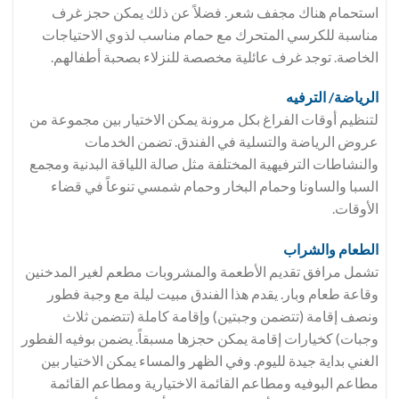
استحمام هناك مجفف شعر. فضلاً عن ذلك يمكن حجز غرف
مناسبة للكرسي المتحرك مع حمام مناسب لذوي الاحتياجات
الخاصة. توجد غرف عائلية مخصصة للنزلاء بصحبة أطفالهم.
الرياضة/ الترفيه
لتنظيم أوقات الفراغ بكل مرونة يمكن الاختيار بين مجموعة من
عروض الرياضة والتسلية في الفندق. تضمن الخدمات
والنشاطات الترفيهية المختلفة مثل صالة اللياقة البدنية ومجمع
السبا والساونا وحمام البخار وحمام شمسي تنوعاً في قضاء
الأوقات.
الطعام والشراب
تشمل مرافق تقديم الأطعمة والمشروبات مطعم لغير المدخنين
وقاعة طعام وبار. يقدم هذا الفندق مبيت ليلة مع وجبة فطور
ونصف إقامة (تتضمن وجبتين) وإقامة كاملة (تتضمن ثلاث
وجبات) كخيارات إقامة يمكن حجزها مسبقاً. يضمن بوفيه الفطور
الغني بداية جيدة لليوم. وفي الظهر والمساء يمكن الاختيار بين
مطاعم البوفيه ومطاعم القائمة الاختيارية ومطاعم القائمة