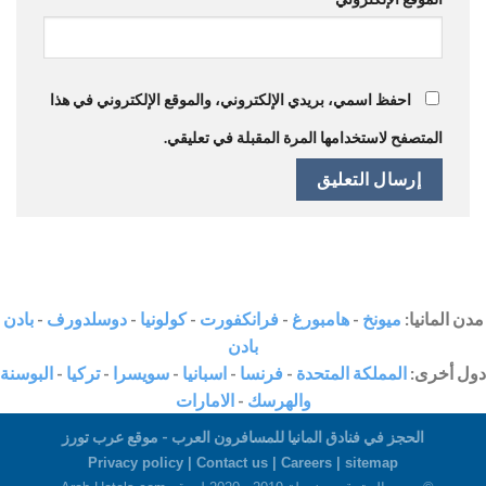
احفظ اسمي، بريدي الإلكتروني، والموقع الإلكتروني في هذا
المتصفح لاستخدامها المرة المقبلة في تعليقي.
مدن المانيا:
ميونخ
-
هامبورغ
-
فرانكفورت
-
كولونيا
-
دوسلدورف
-
بادن
بادن
دول أخرى:
المملكة المتحدة
-
فرنسا
-
اسبانيا
-
سويسرا
-
تركيا
-
البوسنة
والهرسك
-
الامارات
الحجز في فنادق المانيا للمسافرون العرب - موقع عرب تورز
Privacy policy |
Contact us
|
Careers
|
sitemap