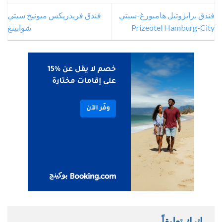
فندق برايزوتيل هامبورغ-سيتي
فندق فريدريكس ميونيخ سيتي
Prizeotel Hamburg-City
شوابينغ
اترك تعليقاً