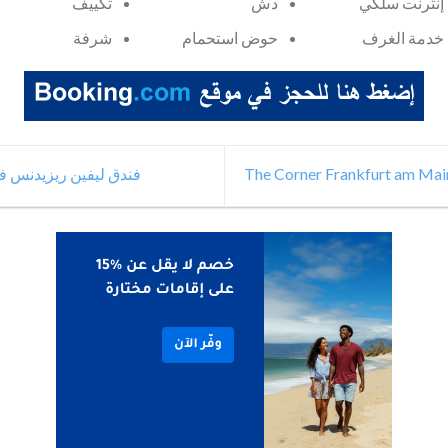
إنترنت سلكي
دش
تكييف
خدمة الغرف
حوض استحمام
شرفة
فندق ليفين ريزيدنس ف