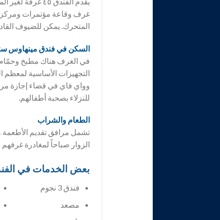
يقدم الفندق ٤٥ 
غرف وقاعة مؤتمرات ومركز أع
المتحرك. يمكن للضيوف القادم
السكن في فندق
مينهاوس ست
في الغرف هناك مطبخ وحمّام، ي
التجهيزات الأساسية لمعظم ال
وواي فاي في قضاء إجازة مر
للنزلاء بصحبة أطفالهم.
الطعام والشراب
تشمل مرافق تقديم الأطعمة و
الزوار صباحاً لمغادرة غرفهم م
بعض الخدمات في الفن
فندق 3 نجوم
مصعد