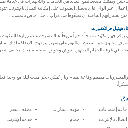
غرفة لغير المدخنين ويمتلك مصعد. نضع العديد من الخدمات والتجهيزات في خدمة
مال. عبر الواي فاي يحصل الضيوف على إمكانية اتصال بالإنترنت. تتو
ين بسياراتهم الخاصة أن يصفّوها في مرآب داخلي خاص بالمبنى.
ادهوتيل فرانكفورت
وفر جهاز تكيّيف مناخاً داخلياً مريحاً. هناك شرفة تدعو زوارها للمكوث
غرف. يحتوي حيز المعيشة والنوم على سرير مزدوج. بالإضافة لذلك يساه
يحة. في غرفة الحمّام المجهزة بدوش وحوض استحمام هناك مجفف شعر
المشروبات مطعم وقاعة طعام وبار. يُمكن حجز مبيت ليلة مع وجبة فطور
بكراً.
دق
قاعة إجتماعات
موقف سيارات
مجفف شعر
اتصال بالإنترنت
حمام
خدمة الإنترنت