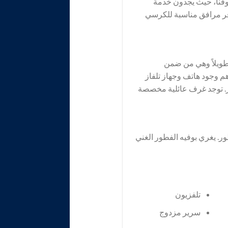
 ضيوفنا، حيث يجدون خدمة
فر مرافق مناسبة للكرسي
 طويلاً وهي من ضمن
م وجود هاتف وجهاز تلفاز
. توجد غرف عائلية مخصصة
. يغري بوفيه الفطور الغني
تلفزيون
سرير مزدوج