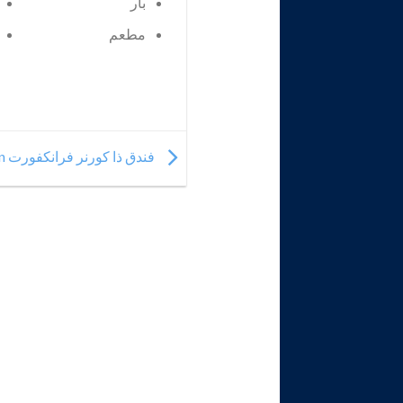
بار
مطعم
فندق ذا كورنر فرانكفورت The Corner Frankfurt am Main