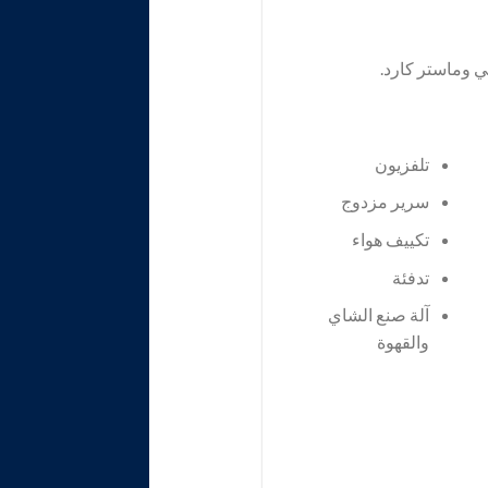
ي وماستر كارد.
تلفزيون
سرير مزدوج
تكييف هواء
تدفئة
آلة صنع الشاي
والقهوة