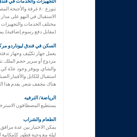
التجهيزات والخدمات في فند
مختلف الخدمات والتجهيزات –
(مقابل دفع رسوم إضافية). يم
السكن في فندق
ليوناردو مرك
يعمل جهاز تكيّيف وجهاز تدف
مزدوج أو سرير حجم الملك. تتو
والشاي. ويوفر وجود عدّة كي 
استقبال للكابل والأقمار الص
هناك مجفف شعر. يقدم هذا ال
الرياضة/ الترفيه
يستطيع المصطافون الاسترخا
الطعام والشراب
يمكن الاختيار بين عدة مرافق
ليلة مع وجبة فطور كإمكانية 