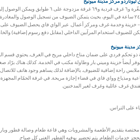
ق
ليوناردو مركز مدينة ميونيخ
تتوزع ٨٠ غرفة والأجنحة المصغّرة و٦ غرف فردية و٦٩ غرفة مزد
الاستقبال في البهو على مدار ٢٤ ساعة في اليوم، بحيث يتمكن الضيوف من تسجيل الوصول و
 خزينة وخدمة غرف ومركز أعمال. عبر الواي فاي يحصل الضيوف على إمك
كن للضيوف استخدام المرآبين الداخلي (مقابل دفع رسوم إضافية) والخا
ز مدينة ميونيخ
ئة ذو تحكم فردي على ضمان مناخ داخلي مريح في الغرف. يحتوي قسم ال
فر أيضاً خزينة وميني بار وطاولة مكتب في الخدمة. كذلك هناك برّاد صغي
ملابس راحة إضافية للضيوف. بالإضافة لذلك يساهم وجود هاتف للاتصال ا
ناعية ومذياع وواي فاي في قضاء إجازة مريحة. في غرفة الحمّام المج
فندق غرف عائلية وغرف لغير المدخنين.
ء على التراس.
 مختصة بتقديم الأطعمة والمشروبات وهي قاعة طعام وصالة فطور وبار. 
لحجز خدمات الطعام. يتم تحضير بوفيه الفطور الغني كل صباح.