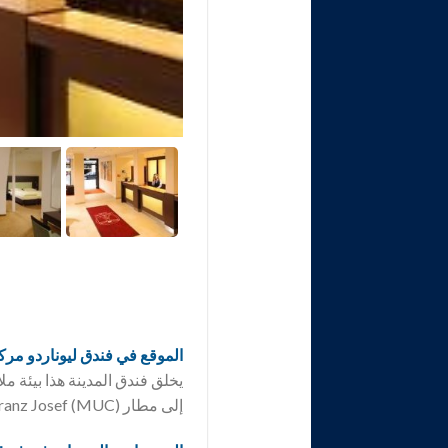
الموقع في فندق
ليوناردو مرك
يخلق فندق المدينة هذا بيئة 
إلى مطار München – Franz Josef (MUC) بعد قطع مسافة ٣٥ كم.