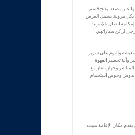
وجة على ٦ طوابق ويمكن الوصول إليها عبر مصعد. يفتح قسم
المغادرة بكل مرونة. يشمل العرض
انية اتصال بالإنترنت
رجي لركن سياراتهم.
معيشة والنوم على سرير
ر وآلة تحضير القهوة
لمباشر وجهاز تلفاز مع
هزة بدوش وحوض استحمام
يقدم مكان الإقامة مبيت