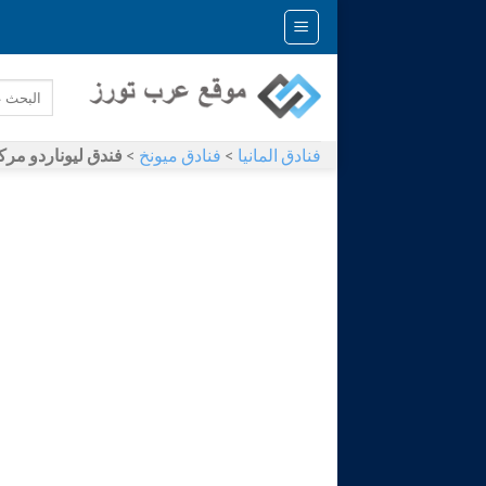
Skip
to
content
فنادق المانيا
>
فنادق ميونخ
>
فندق ليوناردو مركز