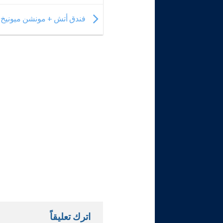
فندق أتش + مونشن ميونيخ H+ Hotel München
اترك تعليقاً