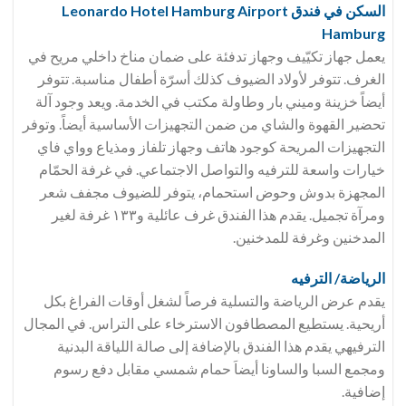
السكن في فندق Leonardo Hotel Hamburg Airport
Hamburg
يعمل جهاز تكيّيف وجهاز تدفئة على ضمان مناخ داخلي مريح في
الغرف. تتوفر لأولاد الضيوف كذلك أسرّة أطفال مناسبة. تتوفر
أيضاً خزينة وميني بار وطاولة مكتب في الخدمة. ويعد وجود آلة
تحضير القهوة والشاي من ضمن التجهيزات الأساسية أيضاً. وتوفر
التجهيزات المريحة كوجود هاتف وجهاز تلفاز ومذياع وواي فاي
خيارات واسعة للترفيه والتواصل الاجتماعي. في غرفة الحمّام
المجهزة بدوش وحوض استحمام، يتوفر للضيوف مجفف شعر
ومرآة تجميل. يقدم هذا الفندق غرف عائلية و١٣٣ غرفة لغير
المدخنين وغرفة للمدخنين.
الرياضة/ الترفيه
يقدم عرض الرياضة والتسلية فرصاً لشغل أوقات الفراغ بكل
أريحية. يستطيع المصطافون الاسترخاء على التراس. في المجال
الترفيهي يقدم هذا الفندق بالإضافة إلى صالة اللياقة البدنية
ومجمع السبا والساونا أيضاَ حمام شمسي مقابل دفع رسوم
إضافية.