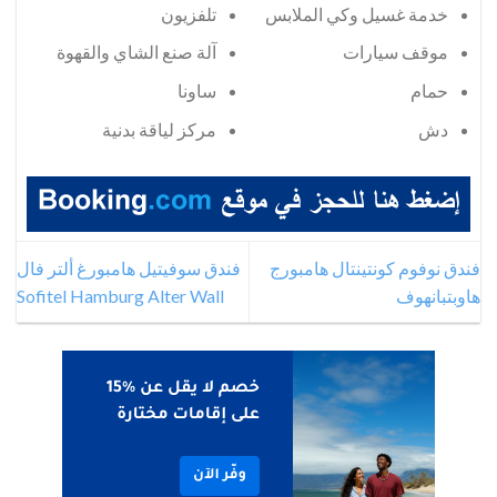
خدمة غسيل وكي الملابس
تلفزيون
موقف سيارات
آلة صنع الشاي والقهوة
حمام
ساونا
دش
مركز لياقة بدنية
فندق نوفوم كونتينتال هامبورج
فندق سوفيتيل هامبورغ ألتر فال
هاوبتبانهوف
Sofitel Hamburg Alter Wall