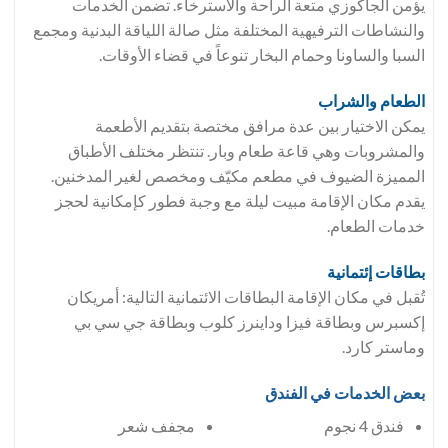
يؤمن الجاكوزي متعة الراحة والاسترخاء. تضمن الخدمات
والنشاطات الترفيهية المختلفة مثل صالة اللياقة البدنية ومجمع
السبا والساونا وحمام البخار تنوعاً في قضاء الأوقات.
الطعام والشراب
يمكن الاختيار بين عدة مرافق مختصة بتقديم الأطعمة
والمشروبات وهي قاعة طعام وبار. تنتظر مختلف الأطباق
المميزة الضيوف في مطعم مكيّف ومخصص لغير المدخنين.
يقدم مكان الإقامة مبيت ليلة مع وجبة فطور كإمكانية لحجز
خدمات الطعام.
بطاقات إئتمانية
تُقبل في مكان الإقامة البطاقات الائتمانية التالية: أمريكان
إكسبرس وبطاقة فيزا وداينرز كلوب وبطاقة جي سي بي
وماستر كارد.
بعض الخدمات في الفندق
فندق 4 نجوم
مجفف شعر