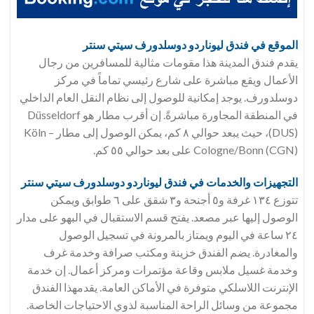
الموقع في فندق
ليوناردو دوسلدورف سيتي سنتر
يقدم فندق المدينة هذا مقومات مثالية للمسافرين من رجال
الأعمال ويقع مباشرة على شارع رئيسي تماماً في مركز
دوسلدورف. يوجد إمكانية للوصول إلى نظام النقل العام الداخلي
في المنطقة المجاورة مباشرةً. إن أقرب مطار هو Düsseldorf
(DUS)، حيث يبعد حوالي ٨ كم، يمكن الوصول إلى مطار Köln –
Cologne/Bonn (CGN) على بعد حوالي ٥٥ كم.
التجهيزات والخدمات في فندق
ليوناردو دوسلدورف سيتي سنتر
تتوزع ١٣٤ غرفة و٥ أجنحة و٣ شقق على ٦ طوابق ويمكن
الوصول إليها عبر مصعد. يفتح قسم الاستقبال في البهو على مدار
٢٤ ساعة في اليوم ويمتاز بالمرونة في تسجيل الوصول
والمغادرة. يضم الفندق خزينة ومكتب صرافة وخدمة غرف
وخدمة غسيل ملابس وقاعة مؤتمرات ومركز أعمال. إن خدمة
الإنترنت اللاسلكي متوفرة في الأماكن العامة. يقدمهذا الفندق
مجموعة من وسائل الراحة المناسبة لذوي الاحتياجات الخاصة.