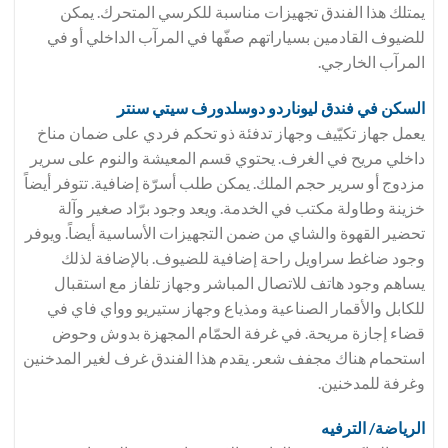
يمتلك هذا الفندق تجهيزات مناسبة للكرسي المتحرك. يمكن
للضيوف القادمين بسياراتهم صفّها في المرآب الداخلي أو في
المرآب الخارجي.
السكن في فندق
ليوناردو دوسلدورف سيتي سنتر
يعمل جهاز تكيّيف وجهاز تدفئة ذو تحكم فردي على ضمان مناخ
داخلي مريح في الغرف. يحتوي قسم المعيشة والنوم على سرير
مزدوج أو سرير حجم الملك. يمكن طلب أسرّة إضافية. تتوفر أيضاً
خزينة وطاولة مكتب في الخدمة. ويعد وجود برّاد صغير وآلة
تحضير القهوة والشاي من ضمن التجهيزات الأساسية أيضاً. ويوفر
وجود ضاغط سراويل راحة إضافية للضيوف. بالإضافة لذلك
يساهم وجود هاتف للاتصال المباشر وجهاز تلفاز مع استقبال
للكابل والأقمار الصناعية ومذياع وجهاز ستيريو وواي فاي في
قضاء إجازة مريحة. في غرفة الحمّام المجهزة بدوش وحوض
استحمام هناك مجفف شعر. يقدم هذا الفندق غرف لغير المدخنين
وغرفة للمدخنين.
الرياضة/ الترفيه