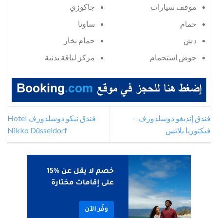
موقف سيارات
جاكوزي
حمام
ساونا
دش
حمام بخار
حوض استحمام
مركز لياقة بدنية
فندق إنديغو دوسلدورف –
فندق نيكو دوسلدورف Hotel
فيكتوريا بلاتس
Nikko Düsseldorf