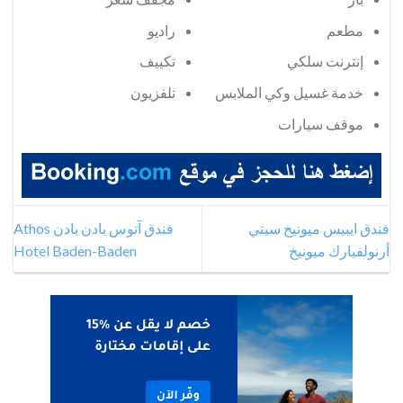
مطعم
راديو
إنترنت سلكي
تكييف
خدمة غسيل وكي الملابس
تلفزيون
موقف سيارات
فندق ايبيس ميونيخ سيتي
فندق آتوس بادن بادن Athos
أرنولفبارك ميونيخ
Hotel Baden-Baden