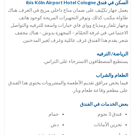
السكن في فندق ibis Köln Airport Hotel Cologne
يعمل جهاز تكيّيف على ضمان مناخ داخلي مريح في الغرف. هناك
طاولة مكتب كذلك. وتوفر التجهيزات المريحة كوجود هاتف
وجهاز تلفاز ومذياع وواي فاي خيارات واسعة للترفيه والتواصل
الاجتماعي. في غرفة الحمّام – المجهزة بدوش – هناك مجفف
شعر. يقدم هذا الفندق غرف عائلية وغرف لغير المدخنين.
الرياضة/ الترفيه
يستطيع المصطافون الاسترخاء على التراس.
الطعام والشراب
فيما يخص مرافق تقديم الأطعمة والمشروبات يحتوي هذا الفندق
على مطعم وقاعة طعام وبار.
بعض الخدمات في الفندق
فندق 3 نجوم
حمام
تخزين الأمانات
دش
بار
مجفف شعر