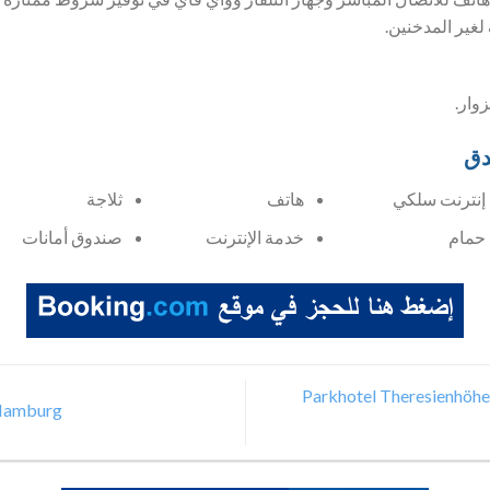
لغير المدخنين.
وار.
دق
إنترنت سلكي
هاتف
ثلاجة
حمام
خدمة الإنترنت
صندوق أمانات
فندق شقة ميونيخ ثيريزينوه Parkhotel Theresienhöhe
 Hamburg