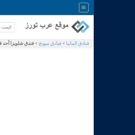
Skip
to
content
فنادق المانيا
>
فنادق ميونخ
>
فندق شلويزا أحد فنادق ليمان 