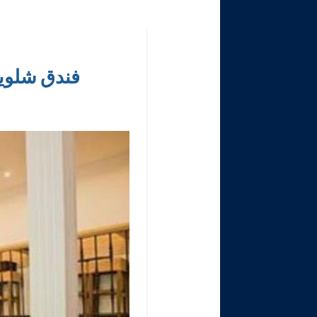
فندق شلويزا أحد ف