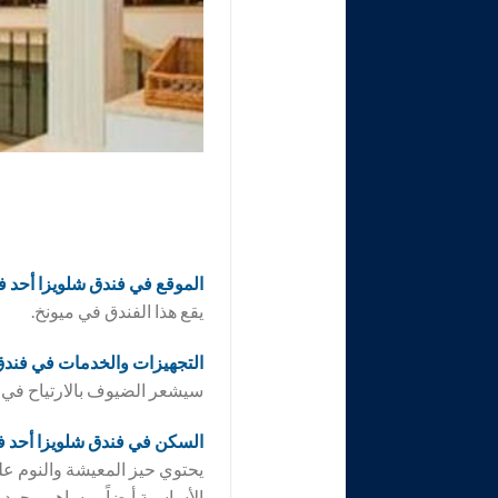
الموقع في فندق
شلويزا أحد ف
يقع هذا الفندق في ميونخ.
التجهيزات والخدمات في فند
سيشعر الضيوف بالارتياح في ٢٧ غرفة. عبر الواي فاي يحصل الضيوف على إمكانية اتصال بالإنترنت
السكن في فندق
شلويزا أحد ف
يحتوي حيز المعيشة والنوم عل
الأساسية أيضاً. ويساهم وجود