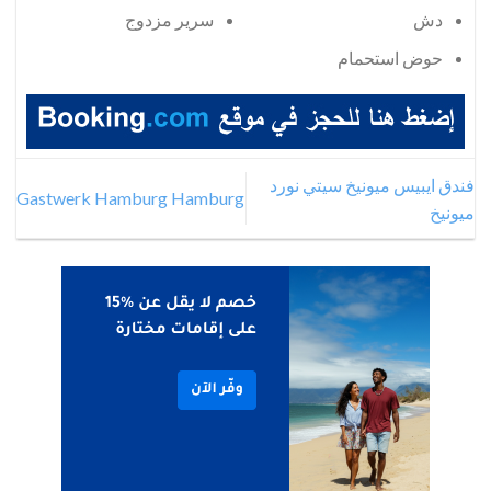
دش
سرير مزدوج
حوض استحمام
فندق ايبيس ميونيخ سيتي نورد
Gastwerk Hamburg Hamburg
ميونيخ