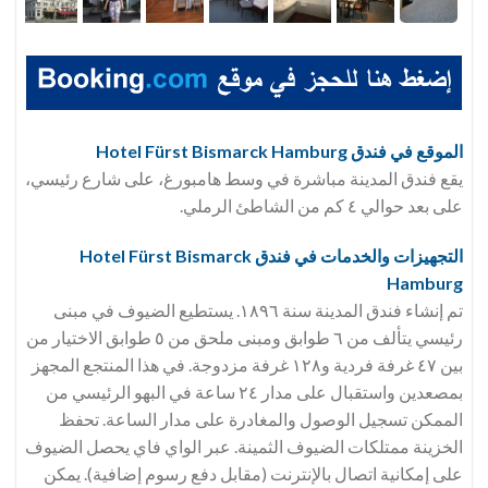
الموقع في فندق Hotel Fürst Bismarck Hamburg
يقع فندق المدينة مباشرة في وسط هامبورغ، على شارع رئيسي،
على بعد حوالي ٤ كم من الشاطئ الرملي.
التجهيزات والخدمات في فندق Hotel Fürst Bismarck
Hamburg
تم إنشاء فندق المدينة سنة ١٨٩٦. يستطيع الضيوف في مبنى
رئيسي يتألف من ٦ طوابق ومبنى ملحق من ٥ طوابق الاختيار من
بين ٤٧ غرفة فردية و١٢٨ غرفة مزدوجة. في هذا المنتجع المجهز
بمصعدين واستقبال على مدار ٢٤ ساعة في البهو الرئيسي من
الممكن تسجيل الوصول والمغادرة على مدار الساعة. تحفظ
الخزينة ممتلكات الضيوف الثمينة. عبر الواي فاي يحصل الضيوف
على إمكانية اتصال بالإنترنت (مقابل دفع رسوم إضافية). يمكن