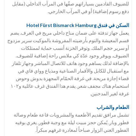
للضيوف القادمين بسياراتهم صفّها في المرآب الداخلي (مقابل
دفع رسوم إضافية) أو في المرآب الخارجي.
السكن في فندق Hotel Fürst Bismarck Hamburg
يعمل جهاز تدفئة على ضمان مناخ داخلي مريح في الغرف. يضم
قسم المعيشة والنوم بأرضيته المفروشة بالموكيت سرير مزدوج
أو سرير حجم الملك. وتوفر الخزنة أنسب حماية لممتلكات
الضيوف. ويوفر وجود عدّة كي ملابس راحة إضافية للضيوف.
بالإضافة لذلك يساهم وجود هاتف للاتصال المباشر وجهاز تلفاز
مع استقبال للكابل والأقمار الصناعية ومذياع وواي فاي في
قضاء إجازة مريحة. في غرفة الحمّام المجهزة بدوش وحوض
استحمام هناك مجفف شعر. يقدم هذا الفندق غرف عائلية و١٠٢
غرفة لغير المدخنين.
الطعام والشراب
تشمل مرافق تقديم الأطعمة والمشروبات قاعة طعام وصالة
فطور وبار. يُمكن حجز مبيت ليلة مع وجبة فطور. يغري بوفيه
الفطور الغني الزوار صباحاً لمغادرة غرفهم مبكراً.