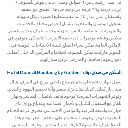
في مبنى رئيسي من ٦ طوابق ومبنى جانبي يتوفر للضيوف ٦
غرف فردية و٦٩ غرفة مزدوجة. في هذا الفندق مع مصعد
واستقبال على مدار ٢٤ ساعة يستطيع الضيوف بكل سهولة
تسجيل الوصول والمغادرة. يشمل العرض مختلف الخدمات
والتجهيزات – شماعة ملابس وخزينة وخدمة غرف وخدمة غسيل
ملابس وقاعة مؤتمرات. إن خدمة الإنترنت اللاسلكي متوفرة في
الأماكن العامة. يمكن شراء السلع لتلبية الاحتياجات اليومية في
السوبر ماركت. يمكن للضيوف استخدام المرآبين الداخلي (مقابل
دفع رسوم إضافية) والخارجي لركن سياراتهم.
السكن في فندق Hotel Domicil Hamburg by Golden Tulip
يعمل جهاز تدفئة على ضمان مناخ داخلي مريح في الغرف. هناك
ميني بار كذلك. كذلك هناك برّاد صغير وآلة تحضير القهوة والشاي.
وتوفر التجهيزات المريحة كوجود هاتف للاتصال المباشر وجهاز
تلفاز مع استقبال للكابل والأقمار الصناعية ومذياع وواي فاي
خيارات واسعة للترفيه والتواصل الاجتماعي. تحتوي غرفة الحمام
المجهزة بدوش وحوض استحمام على مجفف شعر. يقدم هذا
الفندق غرف عائلية و٦٧ غرفة لغير المدخنين وغرفة للمدخنين.