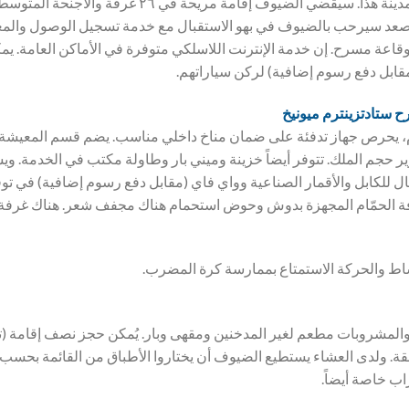
قاعة مسرح. إن خدمة الإنترنت اللاسلكي متوفرة في الأماكن العامة. ي
مقابل دفع رسوم إضافية) لركن سياراتهم.
 ستادتزينترم ميونيخ
 يحرص جهاز تدفئة على ضمان مناخ داخلي مناسب. يضم قسم المعيشة و
 حجم الملك. تتوفر أيضاً خزينة وميني بار وطاولة مكتب في الخدمة. وي
بال للكابل والأقمار الصناعية وواي فاي (مقابل دفع رسوم إضافية) في ت
فة الحمّام المجهزة بدوش وحوض استحمام هناك مجفف شعر. هناك غرفة عائ
ط والحركة الاستمتاع بممارسة كرة المضرب.
المشروبات مطعم لغير المدخنين ومقهى وبار. يُمكن حجز نصف إقامة (
وفقة. ولدى العشاء يستطيع الضيوف أن يختاروا الأطباق من القائمة بحسب 
ب خاصة أيضاً.