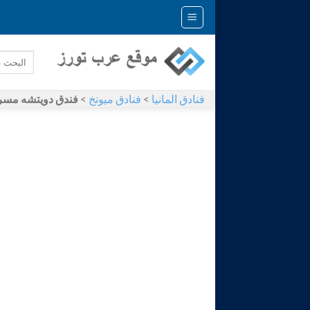
Skip
to
content
فنادق المانيا
>
فنادق ميونخ
>
فندق دويتشه مسرح