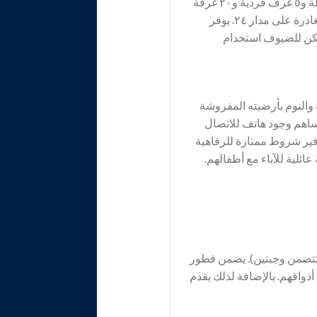
في عام ١٩٠٠ تم بناء فندق المدينة هذا. سيقضي الضيوف إقامة مريحة في ٢٦ غرفة والأجنحة المتوسطة و٥ غرف فردية و٢٠ غرفة
مزدوجة. في هذا الفندق مع مصعد سيرحب بالضيوف في بهو الاستقبال مع خدمة تسجيل الوصول والمغادرة على مدار ٢٤. يوفر
مكن للضيوف استخدام
النوم بأرضيته المفروشة
ساهم وجود هاتف للاتصال
وفير شروط ممتازة للرفاهية
لية للآباء مع أطفالهم.
تتضمن وجبتين). يضمن فطور
أذواقهم. بالإضافة لذلك يقدم