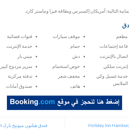
تمانية التالية: أمريكان إكسبرس وبطاقة فيزا وماستر كارد.
دق
مطعم
موقف سيارات
قنوات فضائية
قاعة إجتماعات
حمام
خدمة الإنترنت
اتصال بالإنترنت
دش
ميني بار
إنترنت سلكي
حوض استحمام
سرير مزدوج كبير
خدمة غسيل وكي
مجفف شعر
تدفئة مركزية
الملابس
هاتف
صندوق أمانات
فندق هيلتون ميونيخ بارك Hilton Munich Park Hotel