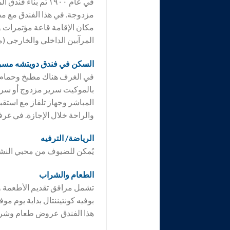
مكان الإقامة قاعة مؤتمرات و
المرآبين الداخلي والخارجي (
السكن في فندق
دويتشه مسرح
في الغرف هناك مطبخ وحمام،
بالموكيت سرير مزدوج أو سرير
المباشر وجهاز تلفاز مع استق
والراحة خلال الإجازة. في غر
الرياضة/ الترفيه
يُمكن للضيوف من محبي النشا
الطعام والشراب
تشمل مرافق تقديم الأطعمة و
بوفيه كونتيننتال بداية يوم م
هذا الفندق عروض طعام وشرا