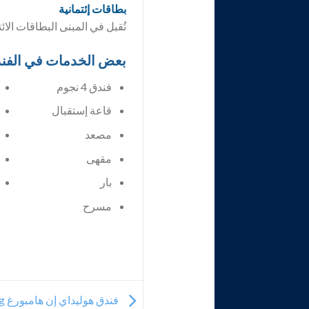
بطاقات إئتمانية
تُقبل في المبنى البطاقات الائ
بعض الخدمات في الفن
فندق 4 نجوم
قاعة إستقبال
مصعد
مقهى
بار
مسرح
فندق هوليداي إن هامبورغ Holiday Inn Hamburg