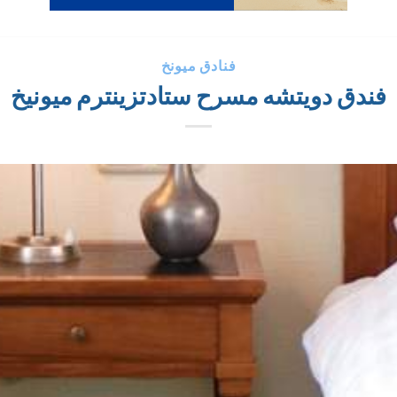
فنادق ميونخ
فندق دويتشه مسرح ستادتزينترم ميونيخ