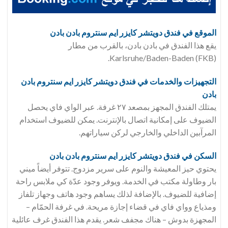
الموقع في فندق
دويتشر كايزر ايم سنتروم بادن بادن
يقع هذا الفندق في بادن بادن، بالقرب من مطار
Karlsruhe/Baden-Baden (FKB).
التجهيزات والخدمات في فندق
دويتشر كايزر ايم سنتروم بادن
بادن
يمتلك الفندق المجهز بمصعد ٢٧ غرفة. عبر الواي فاي يحصل
الضيوف على إمكانية اتصال بالإنترنت. يمكن للضيوف استخدام
المرآبين الداخلي والخارجي لركن سياراتهم.
السكن في فندق
دويتشر كايزر ايم سنتروم بادن بادن
يحتوي حيز المعيشة والنوم على سرير مزدوج. تتوفر أيضاً ميني
بار وطاولة مكتب في الخدمة. ويوفر وجود عدّة كي ملابس راحة
إضافية للضيوف. بالإضافة لذلك يساهم وجود هاتف وجهاز تلفاز
ومذياع وواي فاي في قضاء إجازة مريحة. في غرفة الحمّام –
المجهزة بدوش – هناك مجفف شعر. يقدم هذا الفندق غرف عائلية