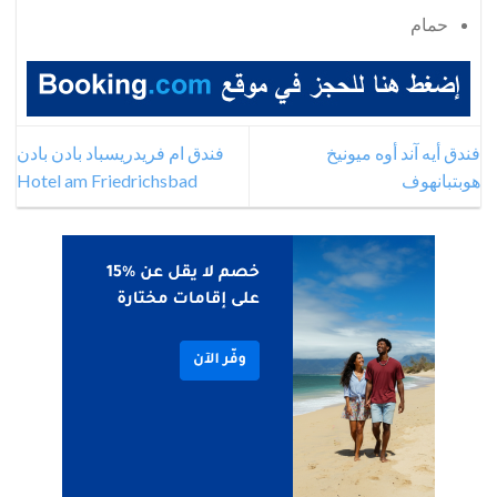
حمام
فندق أيه آند أوه ميونيخ
فندق ام فريدريسباد بادن بادن
هوبتبانهوف
Hotel am Friedrichsbad