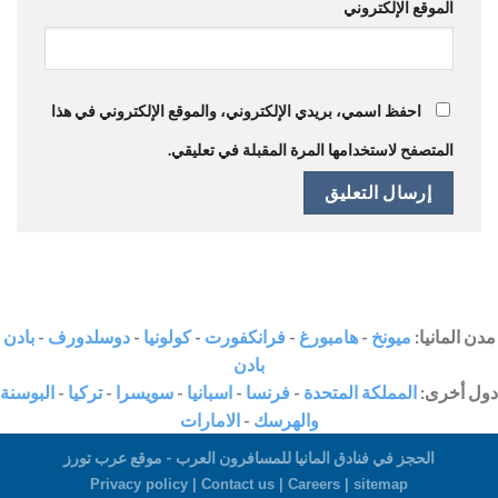
الموقع الإلكتروني
احفظ اسمي، بريدي الإلكتروني، والموقع الإلكتروني في هذا
المتصفح لاستخدامها المرة المقبلة في تعليقي.
مدن المانيا:
ميونخ
-
هامبورغ
-
فرانكفورت
-
كولونيا
-
دوسلدورف
-
بادن
بادن
دول أخرى:
المملكة المتحدة
-
فرنسا
-
اسبانيا
-
سويسرا
-
تركيا
-
البوسنة
والهرسك
-
الامارات
الحجز في فنادق المانيا للمسافرون العرب - موقع عرب تورز
Privacy policy |
Contact us
|
Careers
|
sitemap