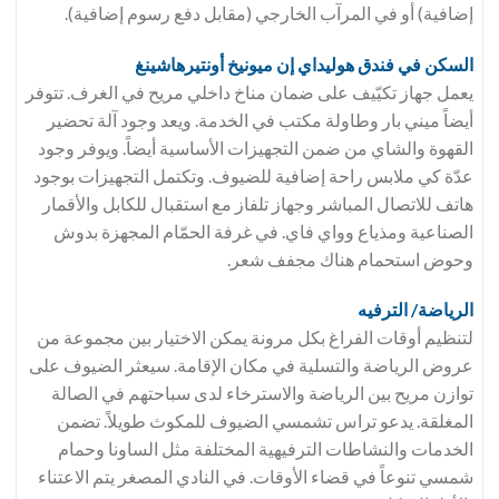
إضافية) أو في المرآب الخارجي (مقابل دفع رسوم إضافية).
السكن في فندق هوليداي إن ميونيخ أونتيرهاشينغ
يعمل جهاز تكيّيف على ضمان مناخ داخلي مريح في الغرف. تتوفر
أيضاً ميني بار وطاولة مكتب في الخدمة. ويعد وجود آلة تحضير
القهوة والشاي من ضمن التجهيزات الأساسية أيضاً. ويوفر وجود
عدّة كي ملابس راحة إضافية للضيوف. وتكتمل التجهيزات بوجود
هاتف للاتصال المباشر وجهاز تلفاز مع استقبال للكابل والأقمار
الصناعية ومذياع وواي فاي. في غرفة الحمّام المجهزة بدوش
وحوض استحمام هناك مجفف شعر.
الرياضة/ الترفيه
لتنظيم أوقات الفراغ بكل مرونة يمكن الاختيار بين مجموعة من
عروض الرياضة والتسلية في مكان الإقامة. سيعثر الضيوف على
توازن مريح بين الرياضة والاسترخاء لدى سباحتهم في الصالة
المغلقة. يدعو تراس تشمسي الضيوف للمكوث طويلاً. تضمن
الخدمات والنشاطات الترفيهية المختلفة مثل الساونا وحمام
شمسي تنوعاً في قضاء الأوقات. في النادي المصغر يتم الاعتناء