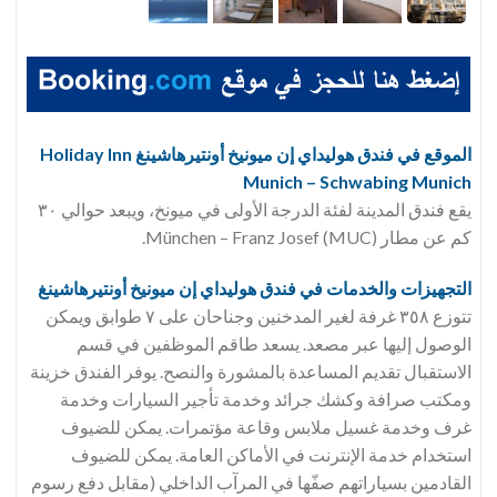
الموقع في فندق هوليداي إن ميونيخ أونتيرهاشينغ Holiday Inn
Munich – Schwabing Munich
يقع فندق المدينة لفئة الدرجة الأولى في ميونخ، ويبعد حوالي ٣٠
كم عن مطار München – Franz Josef (MUC).
التجهيزات والخدمات في فندق هوليداي إن ميونيخ أونتيرهاشينغ
تتوزع ٣٥٨ غرفة لغير المدخنين وجناحان على ٧ طوابق ويمكن
الوصول إليها عبر مصعد. يسعد طاقم الموظفين في قسم
الاستقبال تقديم المساعدة بالمشورة والنصح. يوفر الفندق خزينة
ومكتب صرافة وكشك جرائد وخدمة تأجير السيارات وخدمة
غرف وخدمة غسيل ملابس وقاعة مؤتمرات. يمكن للضيوف
استخدام خدمة الإنترنت في الأماكن العامة. يمكن للضيوف
القادمين بسياراتهم صفّها في المرآب الداخلي (مقابل دفع رسوم