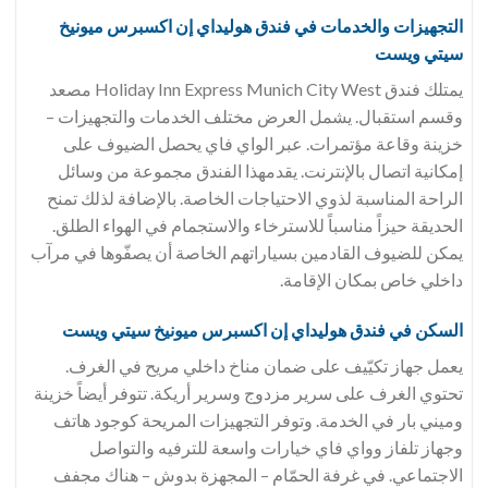
التجهيزات والخدمات في فندق
هوليداي إن اكسبرس ميونيخ
سيتي ويست
يمتلك فندق Holiday Inn Express Munich City West مصعد
وقسم استقبال. يشمل العرض مختلف الخدمات والتجهيزات –
خزينة وقاعة مؤتمرات. عبر الواي فاي يحصل الضيوف على
إمكانية اتصال بالإنترنت. يقدمهذا الفندق مجموعة من وسائل
الراحة المناسبة لذوي الاحتياجات الخاصة. بالإضافة لذلك تمنح
الحديقة حيزاً مناسباً للاسترخاء والاستجمام في الهواء الطلق.
يمكن للضيوف القادمين بسياراتهم الخاصة أن يصفّوها في مرآب
داخلي خاص بمكان الإقامة.
السكن في فندق
هوليداي إن اكسبرس ميونيخ سيتي ويست
يعمل جهاز تكيّيف على ضمان مناخ داخلي مريح في الغرف.
تحتوي الغرف على سرير مزدوج وسرير أريكة. تتوفر أيضاً خزينة
وميني بار في الخدمة. وتوفر التجهيزات المريحة كوجود هاتف
وجهاز تلفاز وواي فاي خيارات واسعة للترفيه والتواصل
الاجتماعي. في غرفة الحمّام – المجهزة بدوش – هناك مجفف