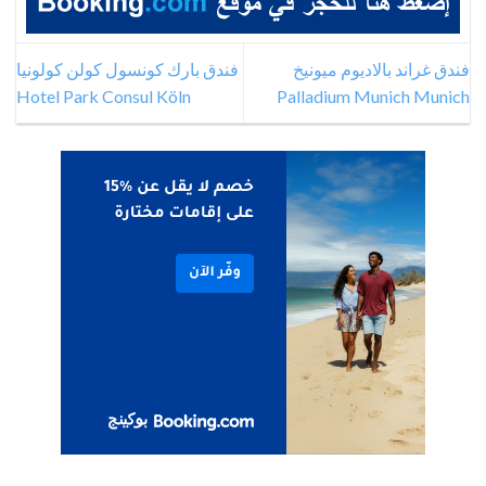
فندق غراند بالاديوم ميونيخ
فندق بارك كونسول كولن كولونيا
Hotel Park Consul Köln
Palladium Munich Munich