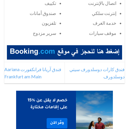
اتصال بالإنترنت
تكييف
إنترنت سلكي
صندوق أمانات
خدمة الغرف
تلفزيون
موقف سيارات
سرير مزدوج
فندق كارات دوسلدورف سيتي
فندق آريانا فرانكفورت Aariana
دوسلدورف
Frankfurt am Main