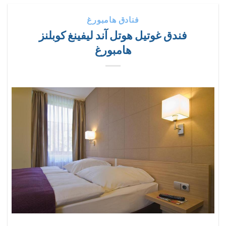
فنادق هامبورغ
فندق غوتيل هوتل آند ليفينغ كوبلنز
هامبورغ