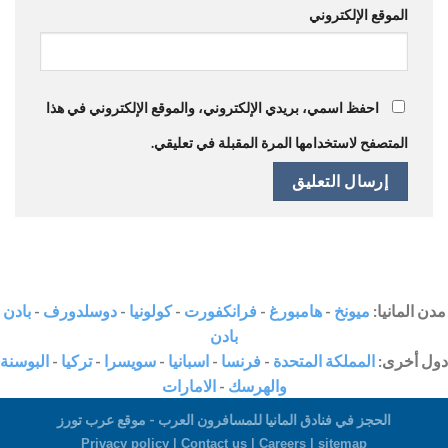
الموقع الإلكتروني
احفظ اسمي، بريدي الإلكتروني، والموقع الإلكتروني في هذا
المتصفح لاستخدامها المرة المقبلة في تعليقي.
مدن المانيا:
ميونخ
-
هامبورغ
-
فرانكفورت
-
كولونيا
-
دوسلدورف
-
بادن
بادن
دول أخرى:
المملكة المتحدة
-
فرنسا
-
اسبانيا
-
سويسرا
-
تركيا
-
البوسنة
والهرسك
-
الامارات
الحجز في فنادق المانيا للمسافرون العرب - موقع عرب تورز
Privacy policy |
Contact us
|
Careers
|
sitemap