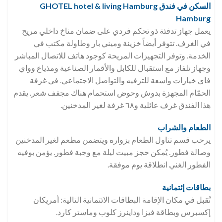
السكن في فندق GHOTEL hotel & living Hamburg
Hamburg
يعمل جهاز تدفئة ذو تحكم فردي على ضمان مناخ داخلي مريح
في الغرف. تتوفر أيضاً خزينة وميني بار وطاولة مكتب في
الخدمة. وتوفر التجهيزات المريحة كوجود هاتف للاتصال المباشر
وجهاز تلفاز مع استقبال للكابل والأقمار الصناعية ومذياع وواي
فاي خيارات واسعة للترفيه والتواصل الاجتماعي. في غرفة
الحمّام المجهزة بدوش وحوض استحمام هناك مجفف شعر. يقدم
هذا الفندق غرف عائلية و٦٨ غرفة لغير المدخنين.
الطعام والشراب
يرحب قسم تناول الطعام بزواره ويتضمن مطعم لغير المدخنين
وصالة فطور. يُمكن حجز مبيت ليلة مع وجبة فطور. يؤمن بوفيه
الفطور الغني انطلاقة يوم موفقة.
بطاقات إئتمانية
تُقبل في مكان الإقامة البطاقات الائتمانية التالية: أمريكان
إكسبرس وبطاقة فيزا وداينرز كلوب وماستر كارد.