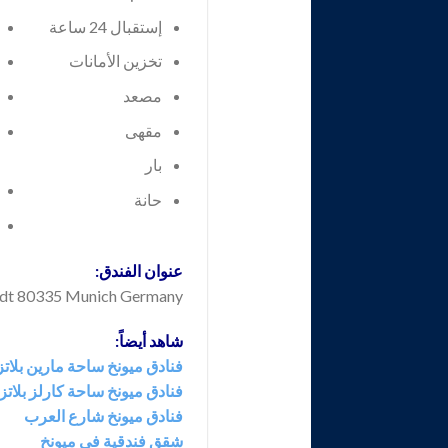
إستقبال 24 ساعة
تخزين الأمانات
مصعد
مقهى
بار
حانة
عنوان الفندق:
 Maxvorstadt 80335 Munich Germany
شاهد أيضاً:
فنادق ميونخ ساحة مارين بلاتز
فنادق ميونخ ساحة كارلز بلاتز
فنادق ميونخ شارع العرب
شقق فندقية في ميونخ