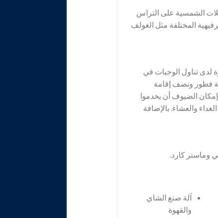
ظلات الشمسية على التراس
فيهية المختلفة مثل الغولف
 لدى تناول الوجبات في
بة فطور ونصف إقامة
بإمكان الضيوف أن يخدموا
لغداء والعشاء. بالإضافة
ي وماستر كارد.
آلة صنع الشاي
والقهوة