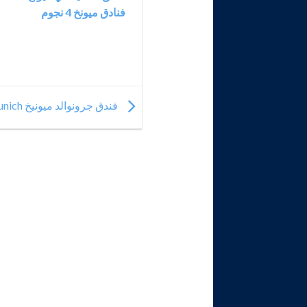
فنادق ميونخ 4 نجوم
فندق جرونوالد ميونيخ Grünwald Munich