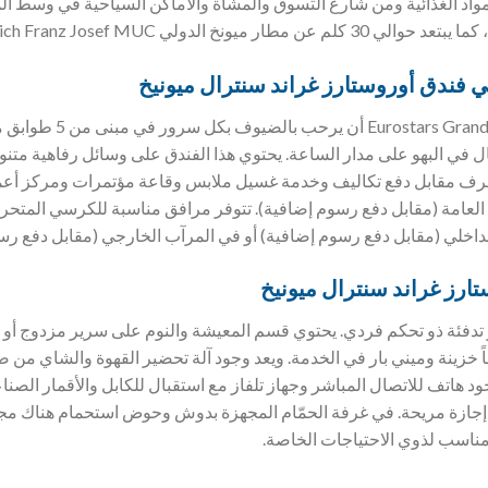
واد الغذائية ومن شارع التسوق والمشاة والاماكن السياحية في وسط ال
يونخ الدولي Munich Franz Josef MUC.
ي فندق
أوروستارز غراند سنترال ميونيخ
ل في البهو على مدار الساعة. يحتوي هذا الفندق على وسائل رفاهية متنو
رف مقابل دفع تكاليف وخدمة غسيل ملابس وقاعة مؤتمرات ومركز أعما
العامة (مقابل دفع رسوم إضافية). تتوفر مرافق مناسبة للكرسي المتحر
لداخلي (مقابل دفع رسوم إضافية) أو في المرآب الخارجي (مقابل دفع رس
ارز غراند سنترال ميونيخ
تدفئة ذو تحكم فردي. يحتوي قسم المعيشة والنوم على سرير مزدوج أو 
ً خزينة وميني بار في الخدمة. ويعد وجود آلة تحضير القهوة والشاي من 
جود هاتف للاتصال المباشر وجهاز تلفاز مع استقبال للكابل والأقمار الصن
إجازة مريحة. في غرفة الحمّام المجهزة بدوش وحوض استحمام هناك م
مناسب لذوي الاحتياجات الخاصة.