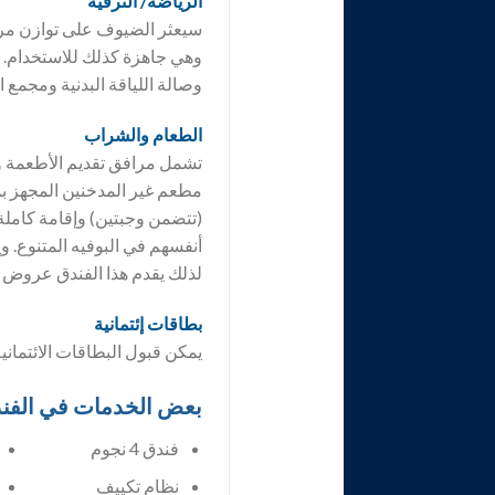
الرياضة/ الترفيه
سيعثر الضيوف على توازن مري
وهي جاهزة كذلك للاستخدام. ي
وصالة اللياقة البدنية ومجمع 
الطعام والشراب
تشمل مرافق تقديم الأطعمة و
مطعم غير المدخنين المجهز بم
(تتضمن وجبتين) وإقامة كاملة
أنفسهم في البوفيه المتنوع. وي
لذلك يقدم هذا الفندق عروض 
بطاقات إئتمانية
يمكن قبول البطاقات الائتمان
بعض الخدمات في الفن
فندق 4 نجوم