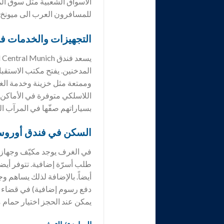
الاسواق الشعبية مثل سوق الم
للمسافرون العرب الى ميونخ، كما يبتعد حوالي 30 كلم عن مطار م
التجهيزات والخدمات ف
المدخنين. يفتح مكتب الاستقبا
وممتعة مثل خزينة وخدمة الغ
اللاسلكي متوفرة في الأماكن 
بسياراتهم صفّها في المرآب ا
السكن في فندق
أوروست
في الغرف يوجد مكيّف وجهاز 
طلب أسرّة إضافية. تتوفر أيضا
أيضاً. بالإضافة لذلك يساهم و
دفع رسوم إضافية) في قضاء 
يمكن عند الحجز اختيار حمام 