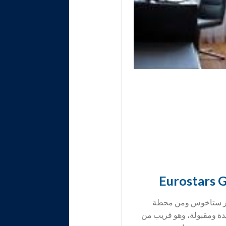
لاتز ستاخوس ومن محطة
يدة ومقبولة، وهو قريب من