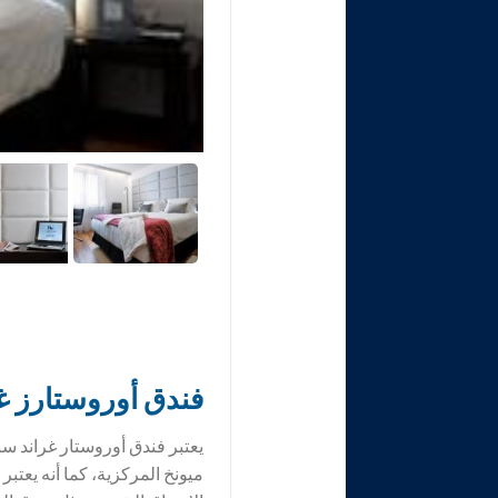
فندق أوروستارز غراند سنترال ميو
يعتبر فندق أوروستار غراند 
ميونخ المركزية، كما أنه يعتب