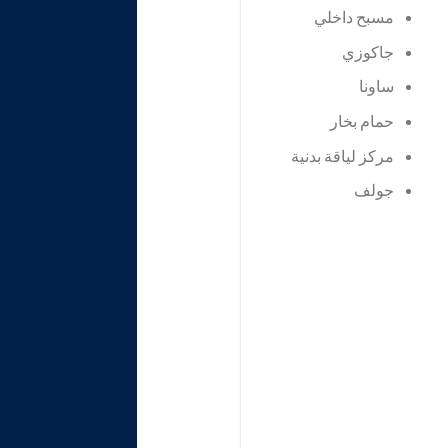
مسبح داخلي
جاكوزي
ساونا
حمام بخار
مركز لياقة بدنية
جولف