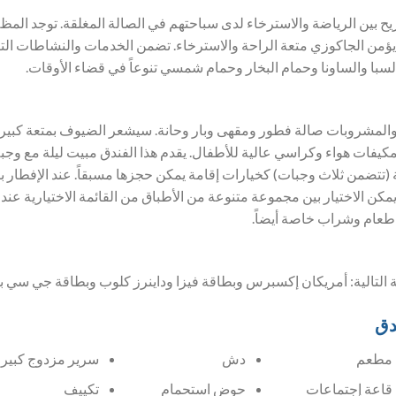
ح بين الرياضة والاسترخاء لدى سباحتهم في الصالة المغلقة. توجد الم
ؤمن الجاكوزي متعة الراحة والاسترخاء. تضمن الخدمات والنشاطات التر
السبا والساونا وحمام البخار وحمام شمسي تنوعاً في قضاء الأوقات.
المشروبات صالة فطور ومقهى وبار وحانة. سيشعر الضيوف بمتعة كبيرة
كيفات هواء وكراسي عالية للأطفال. يقدم هذا الفندق مبيت ليلة مع وج
 (تتضمن ثلاث وجبات) كخيارات إقامة يمكن حجزها مسبقاً. عند الإفطار 
مكن الاختيار بين مجموعة متنوعة من الأطباق من القائمة الاختيارية عند ا
طعام وشراب خاصة أيضاً.
ية التالية: أمريكان إكسبرس وبطاقة فيزا وداينرز كلوب وبطاقة جي سي ب
دق
مطعم
دش
سرير مزدوج كبير
قاعة إجتماعات
حوض استحمام
تكييف