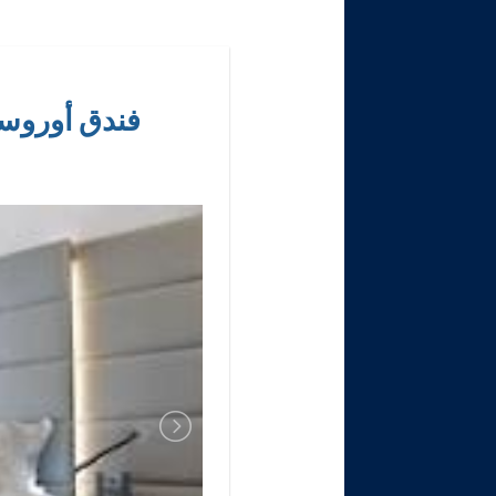
فندق أوروستارز غران