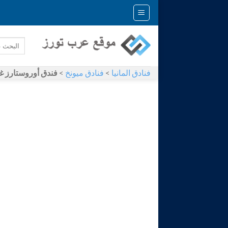
Skip
to
content
فنادق المانيا
>
فنادق ميونخ
>
فندق أوروستارز غراند سنترال 