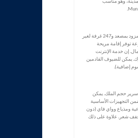
مدينة، وهو مناسب
يسعد فندق Eurostars Grand Central Munich أن يرحب بالضيوف بكل سرور في مبنى من 5 طوابق مزود بمصعد و247 غرفة لغير
عة توفر إقامة مريحة
ل. إن خدمة الإنترنت
ك. يمكن للضيوف القادمين
وم إضافية).
سرير حجم الملك. يمكن
ضمن التجهيزات الأساسية
اعية ومذياع وواي فاي (دون
جفف شعر. علاوة على ذلك