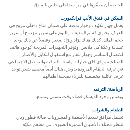
الخاصة أن يصفّوها في مرآب داخلي خاص بالفندق.
السكن في فندق
الألب فرانكفورت
يعمل جهاز تكيّيف وجهاز تدفئة على ضمان مناخ داخلي مريح في
الغرف. يحتوي قسم المعيشة والنوم على سرير مزدوج أو سرير
حجم الملك. كذلك هناك برّاد وبرّاد صغير. وفضلاً عن ذلك يوجد
غسالة وعدّة كي ملابس. وتوفر التجهيزات المريحة كوجود هاتف
للاتصال المباشر وجهاز تلفاز مع استقبال للكابل والأقمار
الصناعية وواي فاي خيارات واسعة للترفيه والتواصل الاجتماعي.
في غرفة الحمّام المزودة بدوش، هناك أيضاً مجفف شعر. توجد
غرف عائلية مخصصة للنزلاء بصحبة أطفالهم.
الرياضة/ الترفيه
ويضمن وجود الديسكو قضاء وقت مسلي وممتع.
الطعام والشراب
تشمل مرافق تقديم الأطعمة والمشروبات صالة فطور وبار.
تنتظر مختلف الأطباق المميزة الضيوف في مطعم مكيّف