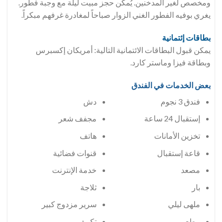
ومخصص لغير المدخنين. يُمكن حجز مبيت ليلة مع وجبة فطور.
يغري بوفيه الفطور الغني الزوار صباحاً لمغادرة غرفهم مبكراً.
بطاقات إئتمانية
يمكن قبول البطاقات الائتمانية التالية: أمريكان إكسبرس
وبطاقة فيزا وماستر كارد.
بعض الخدمات في الفندق
فندق 3 نجوم
دش
إستقبال 24 ساعة
مجفف شعر
تخزين الأمانات
هاتف
قاعة إستقبال
قنوات فضائية
مصعد
خدمة الإنترنت
بار
ثلاجة
ملهى ليلي
سرير مزدوج كبير
مطعم
تكييف