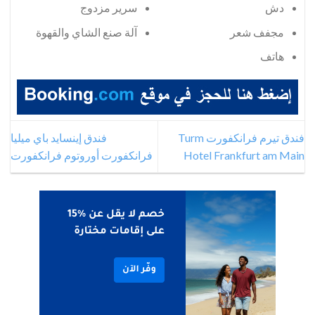
دش
سرير مزدوج
مجفف شعر
آلة صنع الشاي والقهوة
هاتف
فندق تيرم فرانكفورت Turm
فندق إينسايد باي ميليا
Hotel Frankfurt am Main
فرانكفورت أوروتوم فرانكفورت