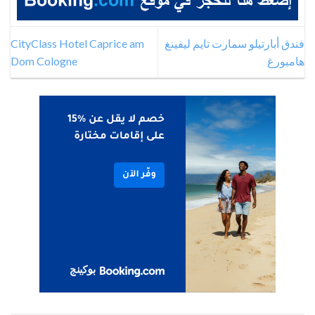
فندق أبارتيلو سمارت تايم ليفينغ
CityClass Hotel Caprice am
هامبورغ
Dom Cologne