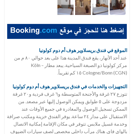
الموقع في فندق
بريسلاوير هوف أم دوم كولونيا
عند أحد الأنهار، يقع فندق المدينة هذا على بعد حوالي ٨٠ م من
مركز كولونيا ذو الصبغة السياحية. يبعد مطار Köln –
Cologne/Bonn (CGN) ١٥ كم تقريباً.
التجهيزات والخدمات في فندق
بريسلاوير هوف أم دوم كولونيا
تتوزع ٢٧ غرفة والأجنحة المتوسطة و٦ غرف فردية و٢٠ غرفة
مزدوجة على ٥ طوابق ويمكن الوصول إليها عبر مصعد. من
الممكن تسجيل الوصول والمغادرة في جميع الأوقات عند
الاستقبال على مدار ٢٤ ساعة. يوفر الفندق خزينة ومكتب صرافة
وخدمة غسيل ملابس. تتوفر في مكان الإقامة إمكانية الاتصال
بالواي فاي. هناك مرآب داخلي مخصص لصف سيارات الضيوف