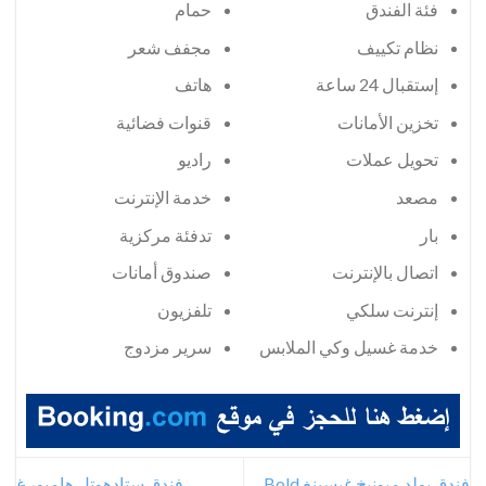
فئة الفندق
حمام
مجفف شعر
إستقبال 24 ساعة
هاتف
تخزين الأمانات
قنوات فضائية
تحويل عملات
راديو
مصعد
خدمة الإنترنت
بار
تدفئة مركزية
اتصال بالإنترنت
صندوق أمانات
إنترنت سلكي
تلفزيون
خدمة غسيل وكي الملابس
سرير مزدوج
فندق بولد ميونيخ غيسينغ Bold
فندق ستادهوتل هامبورغ