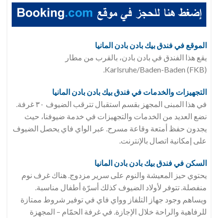
الموقع في فندق
بيك بادن بادن المانيا
يقع هذا الفندق في بادن بادن، بالقرب من مطار
Karlsruhe/Baden-Baden (FKB).
التجهيزات والخدمات في فندق
بيك بادن بادن المانيا
في هذا المبنى المجهز بقسم استقبال تترقب الضيوف ٣٠ غرفة.
نضع العديد من الخدمات والتجهيزات في خدمة ضيوفنا، حيث
يجدون حفظ أمتعة وقاعة مسرح. عبر الواي فاي يحصل الضيوف
على إمكانية اتصال بالإنترنت.
السكن في فندق
بيك بادن بادن المانيا
يحتوي حيز المعيشة والنوم على سرير مزدوج. هناك غرف نوم
منفصلة. تتوفر لأولاد الضيوف كذلك أسرّة أطفال مناسبة.
ويساهم وجود جهاز التلفاز وواي فاي في توفير شروط ممتازة
للرفاهية والراحة خلال الإجازة. في غرفة الحمّام – المجهزة