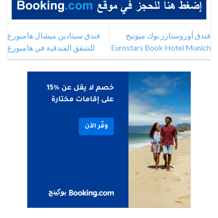
فندق أوروستارز بوك ميونيخ
فندق سيتادين ميشال هامبورغ
Eurostars Book Hotel Munich
للشقق الفندقية في هامبورغ