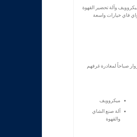
يكروويف وآلة تحضير القهوة
واي فاي خيارات واسعة
وار صباحاً لمغادرة غرفهم
ميكروويف
آلة صنع الشاي
والقهوة