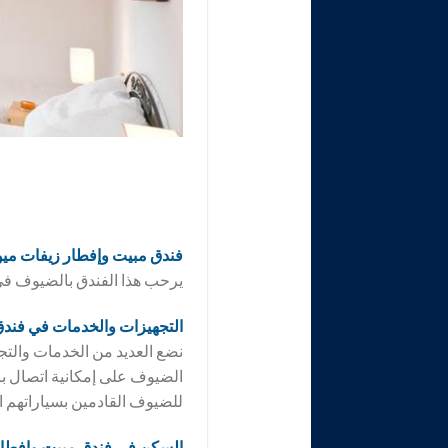
فندق مبيت وإفطار زيفات ميونيخ d Breakfast Zeevat
يرحب هذا الفندق بالضيوف في
التجهيزات والخدمات في فند
نضع العديد من الخدمات وال
الضيوف على إمكانية اتصال بالإ
للضيوف القادمين بسياراتهم ا
السكن في فندق
مبيت وإفطار