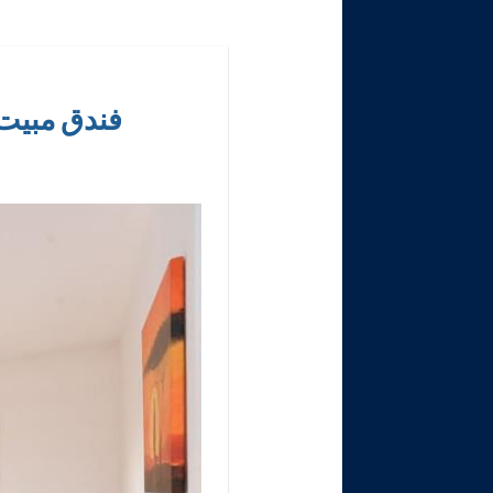
فندق مبيت وإفطار ز