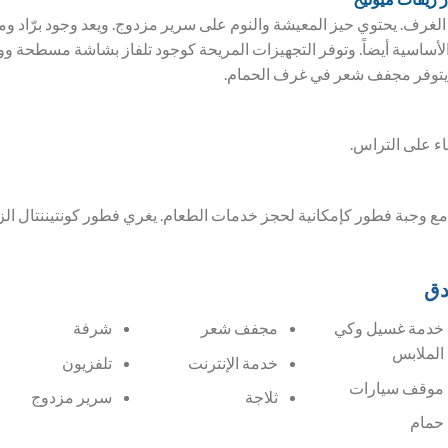
غرف. يحتوي حيز المعيشة والنوم على سرير مزدوج. ويعد وجود برّاد وم
أساسية أيضاً. وتوفر التجهيزات المريحة كوجود تلفاز بشاشة مسطحة و
. يتوفر مجفف شعر في غرف الحمام.
ء على التراس.
 مع وجبة فطور كإمكانية لحجز خدمات الطعام. يغري فطور كونتيننتال الز
دق
خدمة غسيل وكي
مجفف شعر
شرفة
الملابس
خدمة الإنترنت
تلفزيون
موقف سيارات
ثلاجة
سرير مزدوج
حمام