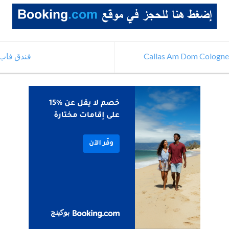
فندق فاب ميونيخ ch