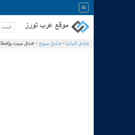
Skip
to
content
فنادق المانيا
>
فنادق ميونخ
>
فندق مبيت وإفطار زيفات ميونيخ 