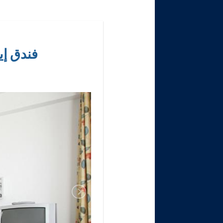
فندق إي