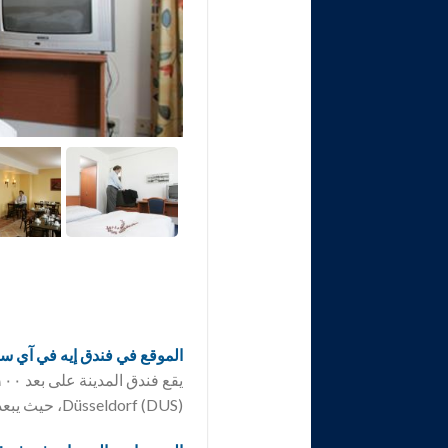
الموقع في فندق
إيه في آي س
Düsseldorf (DUS)، حيث يبعد حوالي ٧ كم، يمكن الوصول إلى مطار Köln – Cologne/Bonn (CGN) على بعد حوالي ٥٨ كم.