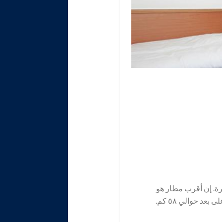
١ كم يبلغ المرء ضفة نهر ساحرة. إن أقرب مطار هو