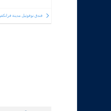
فندق نوفوتيل مدينة فرانكفورت  Frankfurt City