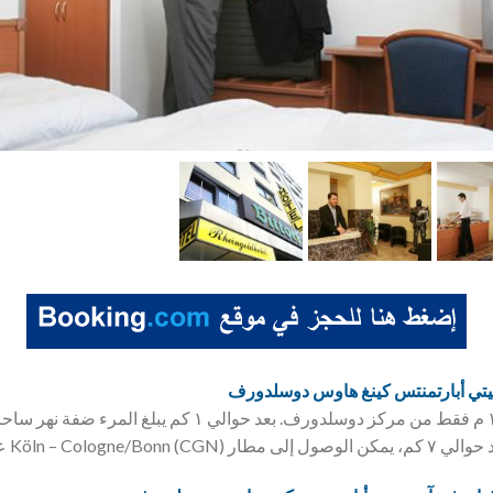
يتي أبارتمنتس كينغ هاوس دوسلدورف
يقع فندق المدينة على بعد ١٠٠ م فقط من مركز دوسلدورف. بعد حوالي 