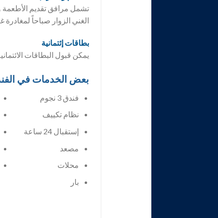
تشمل مرافق تقديم الأطعمة و
الغني الزوار صباحاً لمغادرة غ
بطاقات إئتمانية
يمكن قبول البطاقات الائتماني
بعض الخدمات في الفن
فندق 3 نجوم
إستقبال 24 ساعة
مصعد
محلات
بار