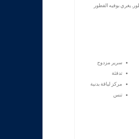
ر. يغري بوفيه الفطور
سرير مزدوج
تدفئة
مركز لياقة بدنية
تنس