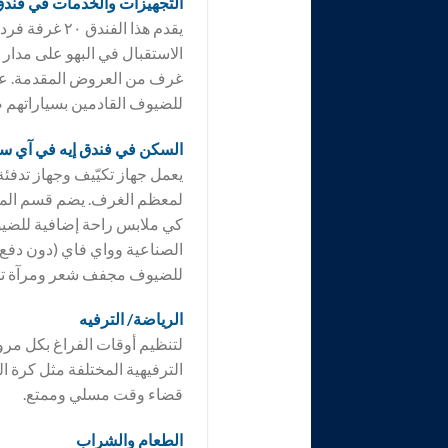
التجهيزات والخدمات في فند
غرف من العروض المقدمة. عبر 
للضيوف القادمين بسياراتهم ص
السكن في فندق
إيه في آي س
يعمل جهاز تكيّيف وجهاز تدفئة
لمعظم الغرف. يضم قسم المعي
كي ملابس راحة إضافية للضيوف
الصناعية وواي فاي (دون دفع
للضيوف مجفف شعر ومرآة تجمي
الرياضة/ الترفيه
لتنظيم أوقات الفراغ بكل مر
الترفيهية المختلفة مثل كرة ال
قضاء وقت مسلي وممتع.
الطعام والشراب