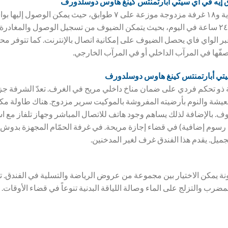
ق
إيه في آي سيتي أبارتمنتس كينغ هاوس دوسلدورف
يقدم هذا الفندق ٢٠ غرفة فردية و١٨ غرفة مزدوجة موزعة على ٧ طوابق، ح
الاستقبال في البهو على مدار ٢٤ ساعة في اليوم، بحيث يتمكن الضيوف من تسجيل الوصول وال
الواي فاي يحصل الضيوف على إمكانية اتصال بالإنترنت. كما تتوفر محلا
فّها في المرآب الداخلي أو في المرآب الخارجي.
يتي أبارتمنتس كينغ هاوس دوسلدورف
 ذو تحكم فردي على ضمان مناخ داخلي مريح في الغرف. تعدّ الشرفة جزءاً
شة والنوم بأرضيته المفروشة بالموكيت سرير مزدوج. هناك طاولة مكت
. بالإضافة لذلك يساهم وجود هاتف للاتصال المباشر وجهاز تلفاز مع است
 رسوم إضافية) في قضاء إجازة مريحة. في غرفة الحمّام المجهزة بدوش
ل. يقدم هذا الفندق غرف لغير المدخنين.
ونة يمكن الاختيار بين مجموعة من عروض الرياضة والتسلية في الفندق
مضرب والتزلج على الماء وصالة اللياقة البدنية تنوعاً في قضاء الأوقات.