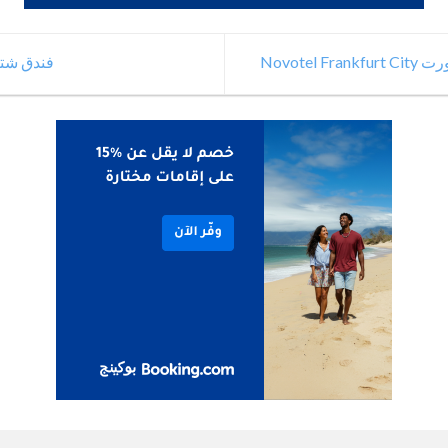
Novotel
فندق شتا