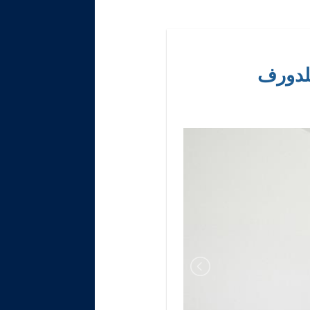
سلدورف