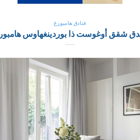
فنادق هامبورغ
دق شقق أوغوست ذا بوردينغهاوس هامبور