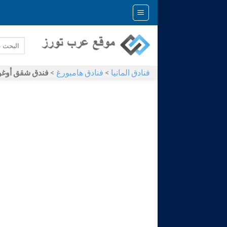
Skip
to
content
فنادق المانيا
>
فنادق هامبورغ
>
فندق شقق أوغو