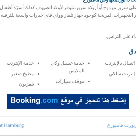
ى سرير مزدوج أو أريكة سرير. تتوفر لأولاد الضيوف كذلك أسرّة أطفال
 التجهيزات المريحة كوجود جهاز تلفاز وواي فاي خيارات واسعة للترفيه 
ء على التراس.
دق
اتصال بالإنترنت
خدمة غسيل وكي
خدمة الإنترنت
الملابس
إنترنت سلكي
مطبخ صغير
موقف سيارات
تلفزيون
ent Hamburg