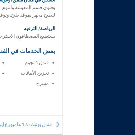
يحتوي قسم المعيشة والنوم عل
للطبخ مجهز بموقد طبخ. وتوفر
الرياضة/ الترفيه
يستطيع المصطافون الاسترخا
بعض الخدمات في الفن
فندق 4 نجوم
تخزين الأمانات
مسرح
فندق بوتيك 125 هامبورغ إيربورت هامبورغ