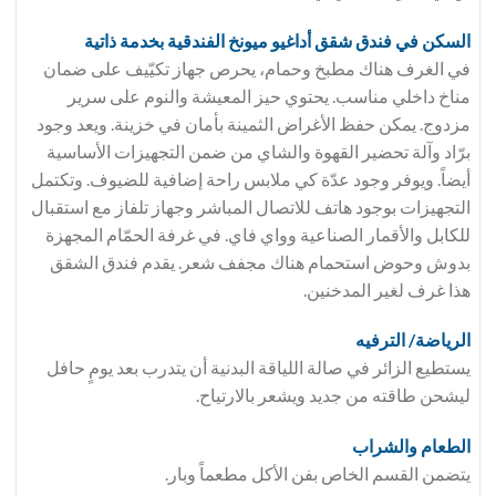
السكن في فندق
شقق أداغيو ميونخ الفندقية بخدمة ذاتية
في الغرف هناك مطبخ وحمام، يحرص جهاز تكيّيف على ضمان
مناخ داخلي مناسب. يحتوي حيز المعيشة والنوم على سرير
مزدوج. يمكن حفظ الأغراض الثمينة بأمان في خزينة. ويعد وجود
برّاد وآلة تحضير القهوة والشاي من ضمن التجهيزات الأساسية
أيضاً. ويوفر وجود عدّة كي ملابس راحة إضافية للضيوف. وتكتمل
التجهيزات بوجود هاتف للاتصال المباشر وجهاز تلفاز مع استقبال
للكابل والأقمار الصناعية وواي فاي. في غرفة الحمّام المجهزة
بدوش وحوض استحمام هناك مجفف شعر. يقدم فندق الشقق
هذا غرف لغير المدخنين.
الرياضة/ الترفيه
يستطيع الزائر في صالة اللياقة البدنية أن يتدرب بعد يومٍ حافل
ليشحن طاقته من جديد ويشعر بالارتياح.
الطعام والشراب
يتضمن القسم الخاص بفن الأكل مطعماً وبار.