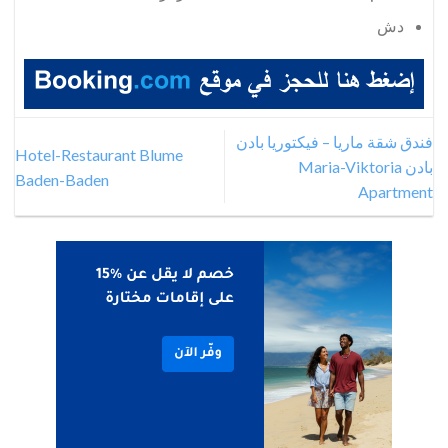
دش
فندق شقة ماريا – فيكتوريا بادن
Hotel-Restaurant Blume
بادن Maria-Viktoria
Baden-Baden
Apartment