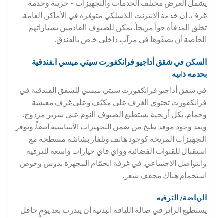
يشمل العرض مختلف الخدمات والتجهيزات – خزينة وخدمة
غرف. إن خدمة الإنترنت اللاسلكي متوفرة في الأماكن العامة.
تخلق المدفأة جواً مريحاً. يمكن للضيوف القادمين بسياراتهم
الخاصة أن يصفّوها في مرآب داخلي خاص بالفندق.
السكن في
شقق أداجيو فرانكفورت سيتي ميسي الفندقية
بخدمة ذاتية
في شقق أداجيو فرانكفورت سيتي ميسي للشقق الفندقية في
فرانكفورت تحتوي الغرف على مكيّف وعلى غرف معيشة
وحمام. بكل أريحية يستطيع الضيوف النوم على سرير مزدوج.
ويعد وجود موقد طبخ من ضمن التجهيزات الأساسية أيضاً. وتوفر
التجهيزات المريحة كوجود هاتف وتلفاز بشاشة مسطحة مع
استقبال للقنوات الفضائية وواي فاي خيارات واسعة للترفيه
والتواصل الاجتماعي. في غرفة الحمّام المجهزة بدوش وحوض
استحمام هناك مجفف شعر.
الرياضة/ الترفيه
يستطيع الزائر في صالة اللياقة البدنية أن يتدرب بعد يومٍ حافل