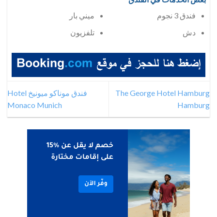
فندق 3 نجوم
ميني بار
دش
تلفزيون
The George Hotel Hamburg
فندق موناكو ميونيخ Hotel
Monaco Munich
Hamburg