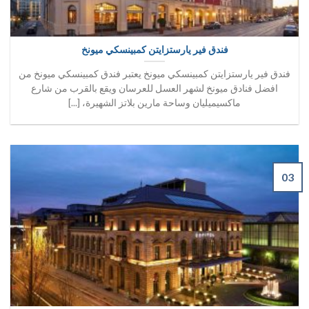
فندق فير يارستزايتن كمبينسكي ميونخ
فندق فير يارستزايتن كمبينسكي ميونخ يعتبر فندق كمبينسكي ميونخ من
افضل فنادق ميونخ لشهر العسل للعرسان ويقع بالقرب من شارع
ماكسيميليان وساحة مارين بلاتز الشهيرة، [...]
03